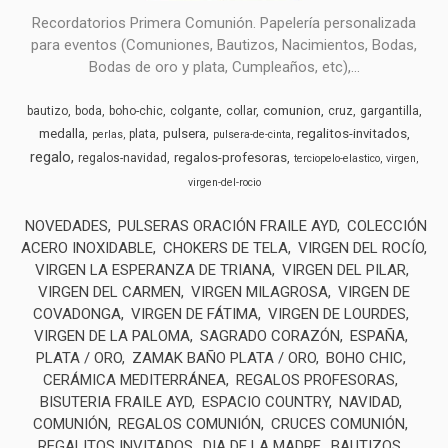
Recordatorios Primera Comunión. Papelería personalizada
para eventos (Comuniones, Bautizos, Nacimientos, Bodas,
Bodas de oro y plata, Cumpleaños, etc),...
comunion
bautizo
boda
boho-chic
colgante
collar
cruz
gargantilla
medalla
pulsera
regalitos-invitados
plata
perlas
pulsera-de-cinta
regalo
regalos-profesoras
regalos-navidad
terciopelo-elastico
virgen
virgen-del-rocio
NOVEDADES
PULSERAS ORACIÓN FRAILE AYD
COLECCIÓN
ACERO INOXIDABLE
CHOKERS DE TELA
VIRGEN DEL ROCÍO
VIRGEN LA ESPERANZA DE TRIANA
VIRGEN DEL PILAR
VIRGEN DEL CARMEN
VIRGEN MILAGROSA
VIRGEN DE
COVADONGA
VIRGEN DE FÁTIMA
VIRGEN DE LOURDES
VIRGEN DE LA PALOMA
SAGRADO CORAZÓN
ESPAÑA
PLATA / ORO
ZAMAK BAÑO PLATA / ORO
BOHO CHIC
CERÁMICA MEDITERRÁNEA
REGALOS PROFESORAS
BISUTERIA FRAILE AYD
ESPACIO COUNTRY
NAVIDAD
COMUNIÓN
REGALOS COMUNIÓN
CRUCES COMUNIÓN
REGALITOS INVITADOS
DIA DE LA MADRE
BAUTIZOS