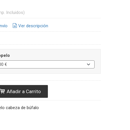
mp. Incluidos)
nvío
Ver descripción
opelo
Añadir a Carrito
elo cabeza de búfalo