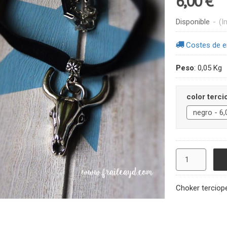
6,00 €
Disponible
-
(I
Costes de e
Peso
:
0,05 Kg
color terci
Choker terciop