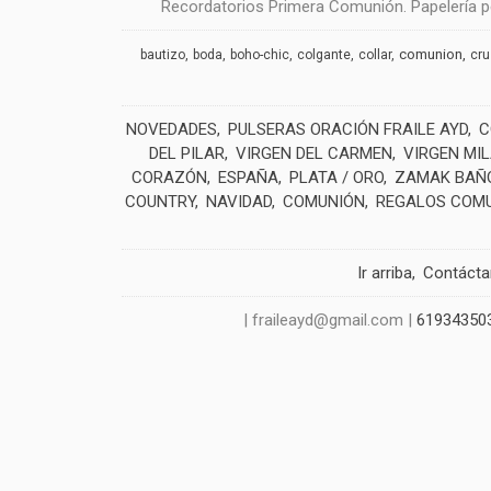
Recordatorios Primera Comunión. Papelería pe
comunion
bautizo
boda
boho-chic
colgante
collar
cr
NOVEDADES
PULSERAS ORACIÓN FRAILE AYD
C
DEL PILAR
VIRGEN DEL CARMEN
VIRGEN MI
CORAZÓN
ESPAÑA
PLATA / ORO
ZAMAK BAÑO
COUNTRY
NAVIDAD
COMUNIÓN
REGALOS COM
Ir arriba
Contáct
| fraileayd@gmail.com |
61934350