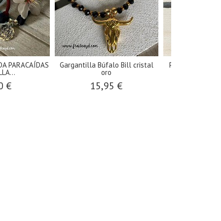
DA PARACAÍDAS
Gargantilla Búfalo Bill cristal
Pulsera antelin
LA...
oro
ovalad
0 €
15,95 €
6,50