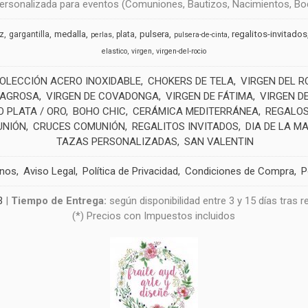
rsonalizada para eventos (Comuniones, Bautizos, Nacimientos, Boda
medalla
pulsera
regalitos-invitados
uz
gargantilla
plata
perlas
pulsera-de-cinta
elastico
virgen
virgen-del-rocio
OLECCIÓN ACERO INOXIDABLE
CHOKERS DE TELA
VIRGEN DEL R
LAGROSA
VIRGEN DE COVADONGA
VIRGEN DE FÁTIMA
VIRGEN D
 PLATA / ORO
BOHO CHIC
CERÁMICA MEDITERRÁNEA
REGALOS
UNIÓN
CRUCES COMUNIÓN
REGALITOS INVITADOS
DIA DE LA M
TAZAS PERSONALIZADAS
SAN VALENTIN
anos
Aviso Legal
Política de Privacidad
Condiciones de Compra
P
3
|
Tiempo de Entrega:
según disponibilidad entre 3 y 15 días tras 
(*) Precios con Impuestos incluidos