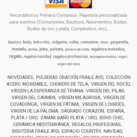
Recordatorios Primera Comunión. Papelería personalizada
para eventos (Comuniones, Bautizos, Nacimientos, Bodas,
Bodas de oro y plata, Cumpleaños, etc),...
comunion
bautizo
boda
boho-chic
colgante
collar
cruz
gargantilla
medalla
pulsera
regalitos-invitados
plata
perlas
pulsera-de-cinta
regalo
regalos-profesoras
regalos-navidad
terciopelo-elastico
virgen
virgen-del-rocio
NOVEDADES
PULSERAS ORACIÓN FRAILE AYD
COLECCIÓN
ACERO INOXIDABLE
CHOKERS DE TELA
VIRGEN DEL ROCÍO
VIRGEN LA ESPERANZA DE TRIANA
VIRGEN DEL PILAR
VIRGEN DEL CARMEN
VIRGEN MILAGROSA
VIRGEN DE
COVADONGA
VIRGEN DE FÁTIMA
VIRGEN DE LOURDES
VIRGEN DE LA PALOMA
SAGRADO CORAZÓN
ESPAÑA
PLATA / ORO
ZAMAK BAÑO PLATA / ORO
BOHO CHIC
CERÁMICA MEDITERRÁNEA
REGALOS PROFESORAS
BISUTERIA FRAILE AYD
ESPACIO COUNTRY
NAVIDAD