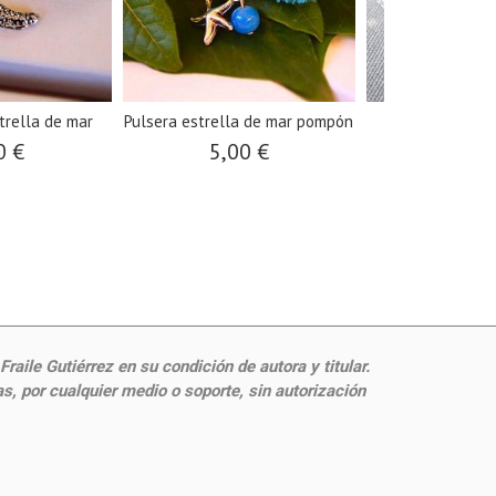
trella de mar
Pulsera estrella de mar pompón
Pulsera macram
0 €
5,00 €
9,95
aile Gutiérrez en su condición de autora y titular.
, por cualquier medio o soporte, sin autorización