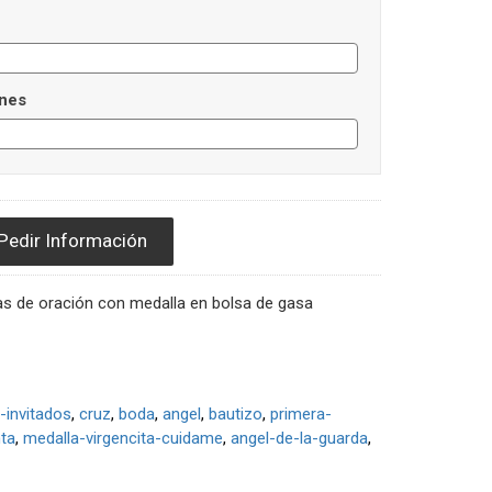
nes
Pedir Información
as de oración con medalla en bolsa de gasa
s-invitados
cruz
boda
angel
bautizo
primera-
nta
medalla-virgencita-cuidame
angel-de-la-guarda