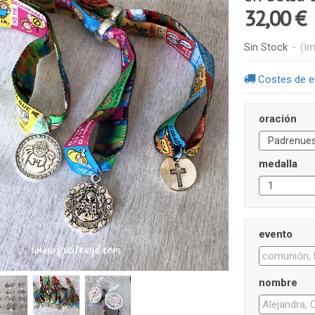
32,00 €
Sin Stock
-
(Im
Costes de e
oración
medalla
evento
nombre