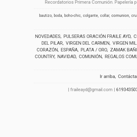
Recordatorios Primera Comunión. Papelería pe
comunion
bautizo
boda
boho-chic
colgante
collar
cr
NOVEDADES
PULSERAS ORACIÓN FRAILE AYD
C
DEL PILAR
VIRGEN DEL CARMEN
VIRGEN MI
CORAZÓN
ESPAÑA
PLATA / ORO
ZAMAK BAÑO
COUNTRY
NAVIDAD
COMUNIÓN
REGALOS COM
Ir arriba
Contáct
| fraileayd@gmail.com |
61934350