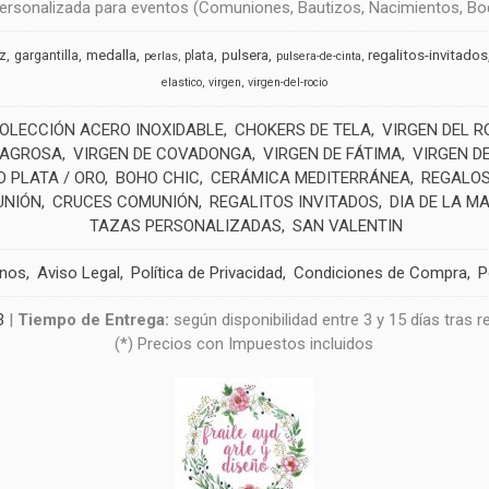
rsonalizada para eventos (Comuniones, Bautizos, Nacimientos, Boda
medalla
pulsera
regalitos-invitados
uz
gargantilla
plata
perlas
pulsera-de-cinta
elastico
virgen
virgen-del-rocio
OLECCIÓN ACERO INOXIDABLE
CHOKERS DE TELA
VIRGEN DEL R
LAGROSA
VIRGEN DE COVADONGA
VIRGEN DE FÁTIMA
VIRGEN D
 PLATA / ORO
BOHO CHIC
CERÁMICA MEDITERRÁNEA
REGALOS
UNIÓN
CRUCES COMUNIÓN
REGALITOS INVITADOS
DIA DE LA M
TAZAS PERSONALIZADAS
SAN VALENTIN
anos
Aviso Legal
Política de Privacidad
Condiciones de Compra
P
3
|
Tiempo de Entrega:
según disponibilidad entre 3 y 15 días tras 
(*) Precios con Impuestos incluidos