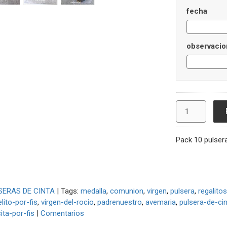
fecha
observacio
Pack 10 pulser
SERAS DE CINTA
|
Tags:
medalla
comunion
virgen
pulsera
regalito
lito-por-fis
virgen-del-rocio
padrenuestro
avemaria
pulsera-de-ci
ita-por-fis
|
Comentarios