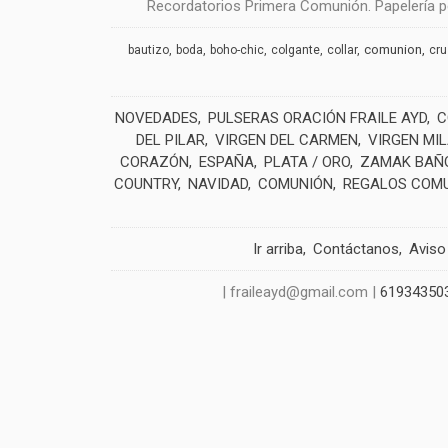
Recordatorios Primera Comunión. Papelería pe
comunion
bautizo
boda
boho-chic
colgante
collar
cr
NOVEDADES
PULSERAS ORACIÓN FRAILE AYD
C
DEL PILAR
VIRGEN DEL CARMEN
VIRGEN MI
CORAZÓN
ESPAÑA
PLATA / ORO
ZAMAK BAÑO
COUNTRY
NAVIDAD
COMUNIÓN
REGALOS COM
Ir arriba
Contáctanos
Aviso
| fraileayd@gmail.com |
61934350