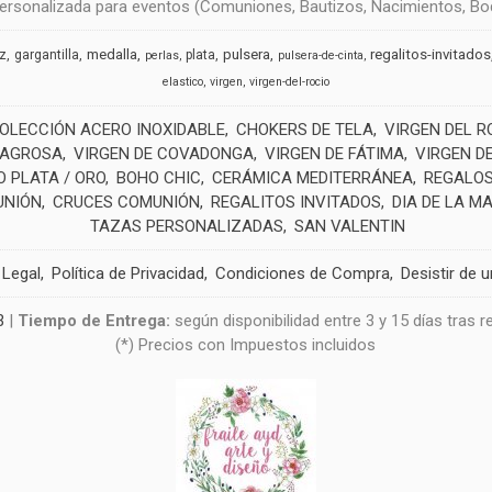
rsonalizada para eventos (Comuniones, Bautizos, Nacimientos, Boda
medalla
pulsera
regalitos-invitados
uz
gargantilla
plata
perlas
pulsera-de-cinta
elastico
virgen
virgen-del-rocio
OLECCIÓN ACERO INOXIDABLE
CHOKERS DE TELA
VIRGEN DEL R
LAGROSA
VIRGEN DE COVADONGA
VIRGEN DE FÁTIMA
VIRGEN D
 PLATA / ORO
BOHO CHIC
CERÁMICA MEDITERRÁNEA
REGALOS
UNIÓN
CRUCES COMUNIÓN
REGALITOS INVITADOS
DIA DE LA M
TAZAS PERSONALIZADAS
SAN VALENTIN
 Legal
Política de Privacidad
Condiciones de Compra
Desistir de 
3
|
Tiempo de Entrega:
según disponibilidad entre 3 y 15 días tras 
(*) Precios con Impuestos incluidos