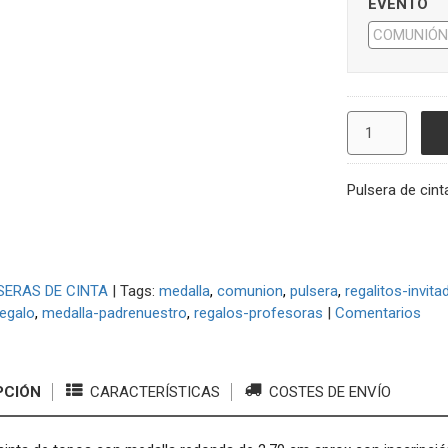
EVENTO
Pulsera de cin
SERAS DE CINTA
|
Tags:
medalla
comunion
pulsera
regalitos-invita
regalo
medalla-padrenuestro
regalos-profesoras
|
Comentarios
PCIÓN
CARACTERÍSTICAS
COSTES DE ENVÍO