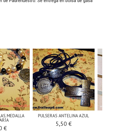
ón de Padrenuestro. Se entrega en bolsa de gasa
LAS MEDALLA
PULSERAS ANTELINA AZUL
Collar Mar d
ARÍA
5,50 €
20,0
0 €