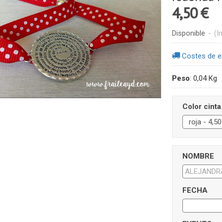
4,50 €
Disponible
-
(I
Costes de e
Peso
:
0,04 Kg
Color cinta
NOMBRE
FECHA