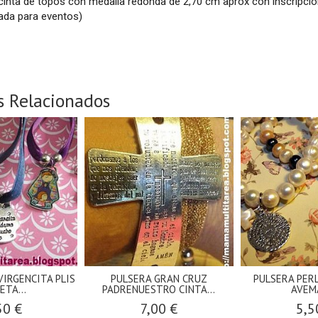
cinta de topos con medalla redonda de 2,70 cm aprox con inscripci
ada para eventos)
s Relacionados
VIRGENCITA PLIS
PULSERA GRAN CRUZ
PULSERA PER
ETA...
PADRENUESTRO CINTA...
AVEM
50 €
7,00 €
5,5