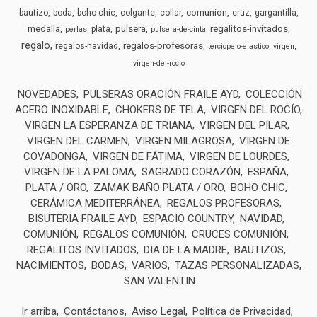
comunion
bautizo
boda
boho-chic
colgante
collar
cruz
gargantilla
medalla
pulsera
regalitos-invitados
plata
perlas
pulsera-de-cinta
regalo
regalos-profesoras
regalos-navidad
terciopelo-elastico
virgen
virgen-del-rocio
NOVEDADES
PULSERAS ORACIÓN FRAILE AYD
COLECCIÓN
ACERO INOXIDABLE
CHOKERS DE TELA
VIRGEN DEL ROCÍO
VIRGEN LA ESPERANZA DE TRIANA
VIRGEN DEL PILAR
VIRGEN DEL CARMEN
VIRGEN MILAGROSA
VIRGEN DE
COVADONGA
VIRGEN DE FÁTIMA
VIRGEN DE LOURDES
VIRGEN DE LA PALOMA
SAGRADO CORAZÓN
ESPAÑA
PLATA / ORO
ZAMAK BAÑO PLATA / ORO
BOHO CHIC
CERÁMICA MEDITERRÁNEA
REGALOS PROFESORAS
BISUTERIA FRAILE AYD
ESPACIO COUNTRY
NAVIDAD
COMUNIÓN
REGALOS COMUNIÓN
CRUCES COMUNIÓN
REGALITOS INVITADOS
DIA DE LA MADRE
BAUTIZOS
NACIMIENTOS
BODAS
VARIOS
TAZAS PERSONALIZADAS
SAN VALENTIN
Ir arriba
Contáctanos
Aviso Legal
Política de Privacidad