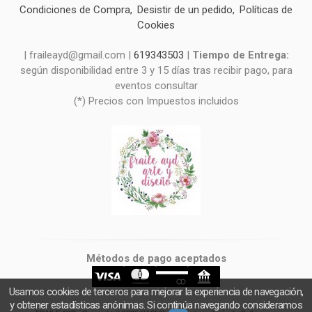
Condiciones de Compra
Desistir de un pedido
Políticas de
Cookies
| fraileayd@gmail.com |
619343503
|
Tiempo de Entrega:
según disponibilidad entre 3 y 15 días tras recibir pago, para
eventos consultar
(*) Precios con Impuestos incluidos
Métodos de pago aceptados
Usamos cookies de terceros para mejorar la experiencia de navegación,
y obtener estadísticas anónimas. Si continúa navegando consideramos