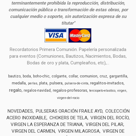
terminantemente prohibida la reproducción, distribución,
comunicación pública o transformación de estas obras, por
cualquier medio o soporte, sin autorización expresa de su
titutar"
Recordatorios Primera Comunión. Papelería personalizada
para eventos (Comuniones, Bautizos, Nacimientos, Bodas,
Bodas de oro y plata, Cumpleaños, etc),...
comunion
bautizo
boda
boho-chic
colgante
collar
cruz
gargantilla
medalla
pulsera
regalitos-invitados
plata
perlas
pulsera-de-cinta
regalo
regalos-profesoras
regalos-navidad
terciopelo-elastico
virgen
virgen-del-rocio
NOVEDADES
PULSERAS ORACIÓN FRAILE AYD
COLECCIÓN
ACERO INOXIDABLE
CHOKERS DE TELA
VIRGEN DEL ROCÍO
VIRGEN LA ESPERANZA DE TRIANA
VIRGEN DEL PILAR
VIRGEN DEL CARMEN
VIRGEN MILAGROSA
VIRGEN DE