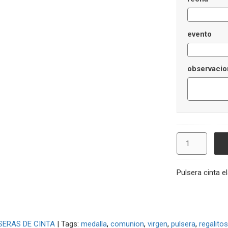
evento
observacio
Pulsera cinta e
SERAS DE CINTA
|
Tags:
medalla
comunion
virgen
pulsera
regalito