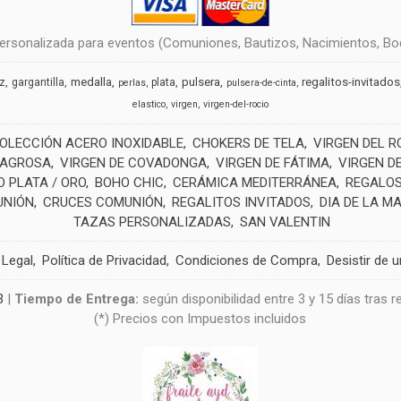
rsonalizada para eventos (Comuniones, Bautizos, Nacimientos, Boda
medalla
pulsera
regalitos-invitados
uz
gargantilla
plata
perlas
pulsera-de-cinta
elastico
virgen
virgen-del-rocio
OLECCIÓN ACERO INOXIDABLE
CHOKERS DE TELA
VIRGEN DEL R
LAGROSA
VIRGEN DE COVADONGA
VIRGEN DE FÁTIMA
VIRGEN D
 PLATA / ORO
BOHO CHIC
CERÁMICA MEDITERRÁNEA
REGALOS
UNIÓN
CRUCES COMUNIÓN
REGALITOS INVITADOS
DIA DE LA M
TAZAS PERSONALIZADAS
SAN VALENTIN
 Legal
Política de Privacidad
Condiciones de Compra
Desistir de 
3
|
Tiempo de Entrega:
según disponibilidad entre 3 y 15 días tras 
(*) Precios con Impuestos incluidos