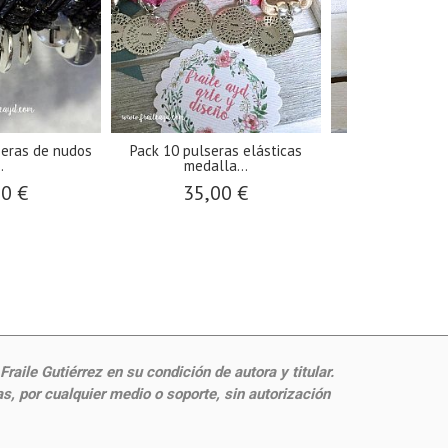
seras de nudos
Pack 10 pulseras elásticas
Pulseras de per
..
medalla...
plata.
50 €
35,00 €
8,00
aile Gutiérrez en su condición de autora y titular.
, por cualquier medio o soporte, sin autorización