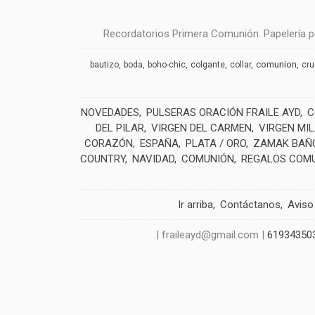
Recordatorios Primera Comunión. Papelería pe
comunion
bautizo
boda
boho-chic
colgante
collar
cr
NOVEDADES
PULSERAS ORACIÓN FRAILE AYD
C
DEL PILAR
VIRGEN DEL CARMEN
VIRGEN MI
CORAZÓN
ESPAÑA
PLATA / ORO
ZAMAK BAÑO
COUNTRY
NAVIDAD
COMUNIÓN
REGALOS COM
Ir arriba
Contáctanos
Aviso
| fraileayd@gmail.com |
61934350