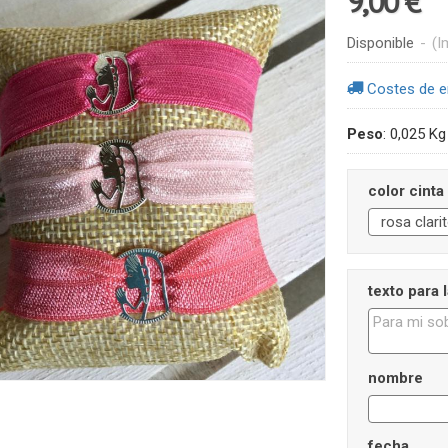
9,00 €
Disponible
-
(I
Costes de e
Peso
:
0,025 Kg
color cinta
texto para l
nombre
fecha