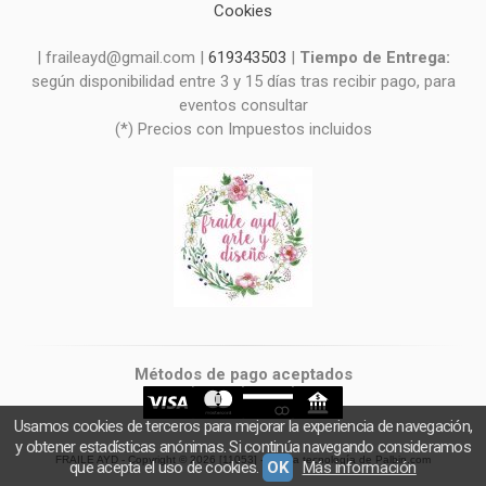
Cookies
| fraileayd@gmail.com |
619343503
|
Tiempo de Entrega:
según disponibilidad entre 3 y 15 días tras recibir pago, para
eventos consultar
(*) Precios con Impuestos incluidos
Métodos de pago aceptados
Usamos cookies de terceros para mejorar la experiencia de navegación,
y obtener estadísticas anónimas. Si continúa navegando consideramos
FRAILE AYD
- Copyright © 2026 [11053] - Con la tecnología de Palbin.com
que acepta el uso de cookies.
OK
Más información