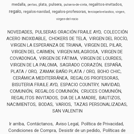
medalla
pulsera
regalitos-invitados
plata
perlas
pulsera-de-cinta
regalo
regalos-profesoras
regalos-navidad
terciopelo-elastico
virgen
virgen-del-rocio
NOVEDADES
PULSERAS ORACIÓN FRAILE AYD
COLECCIÓN
ACERO INOXIDABLE
CHOKERS DE TELA
VIRGEN DEL ROCÍO
VIRGEN LA ESPERANZA DE TRIANA
VIRGEN DEL PILAR
VIRGEN DEL CARMEN
VIRGEN MILAGROSA
VIRGEN DE
COVADONGA
VIRGEN DE FÁTIMA
VIRGEN DE LOURDES
VIRGEN DE LA PALOMA
SAGRADO CORAZÓN
ESPAÑA
PLATA / ORO
ZAMAK BAÑO PLATA / ORO
BOHO CHIC
CERÁMICA MEDITERRÁNEA
REGALOS PROFESORAS
BISUTERIA FRAILE AYD
ESPACIO COUNTRY
NAVIDAD
COMUNIÓN
REGALOS COMUNIÓN
CRUCES COMUNIÓN
REGALITOS INVITADOS
DIA DE LA MADRE
BAUTIZOS
NACIMIENTOS
BODAS
VARIOS
TAZAS PERSONALIZADAS
SAN VALENTIN
Ir arriba
Contáctanos
Aviso Legal
Política de Privacidad
Condiciones de Compra
Desistir de un pedido
Políticas de