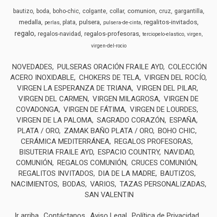
comunion
bautizo
boda
boho-chic
colgante
collar
cruz
gargantilla
medalla
pulsera
regalitos-invitados
plata
perlas
pulsera-de-cinta
regalo
regalos-profesoras
regalos-navidad
terciopelo-elastico
virgen
virgen-del-rocio
NOVEDADES
PULSERAS ORACIÓN FRAILE AYD
COLECCIÓN
ACERO INOXIDABLE
CHOKERS DE TELA
VIRGEN DEL ROCÍO
VIRGEN LA ESPERANZA DE TRIANA
VIRGEN DEL PILAR
VIRGEN DEL CARMEN
VIRGEN MILAGROSA
VIRGEN DE
COVADONGA
VIRGEN DE FÁTIMA
VIRGEN DE LOURDES
VIRGEN DE LA PALOMA
SAGRADO CORAZÓN
ESPAÑA
PLATA / ORO
ZAMAK BAÑO PLATA / ORO
BOHO CHIC
CERÁMICA MEDITERRÁNEA
REGALOS PROFESORAS
BISUTERIA FRAILE AYD
ESPACIO COUNTRY
NAVIDAD
COMUNIÓN
REGALOS COMUNIÓN
CRUCES COMUNIÓN
REGALITOS INVITADOS
DIA DE LA MADRE
BAUTIZOS
NACIMIENTOS
BODAS
VARIOS
TAZAS PERSONALIZADAS
SAN VALENTIN
Ir arriba
Contáctanos
Aviso Legal
Política de Privacidad