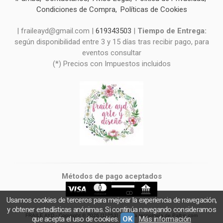
Condiciones de Compra
Políticas de Cookies
| fraileayd@gmail.com |
619343503
|
Tiempo de Entrega:
según disponibilidad entre 3 y 15 días tras recibir pago, para
eventos consultar
(*) Precios con Impuestos incluidos
Métodos de pago aceptados
Usamos cookies de terceros para mejorar la experiencia de navegación,
y obtener estadísticas anónimas. Si continúa navegando consideramos
FRAILE AYD
- Copyright © 2026 [11053] - Con la tecnología de Palbin.com
que acepta el uso de cookies.
OK
Más información