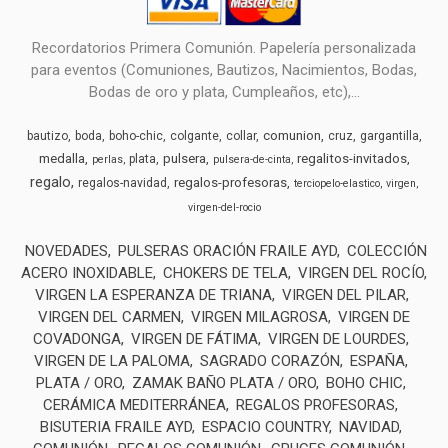
Recordatorios Primera Comunión. Papelería personalizada
para eventos (Comuniones, Bautizos, Nacimientos, Bodas,
Bodas de oro y plata, Cumpleaños, etc),...
comunion
bautizo
boda
boho-chic
colgante
collar
cruz
gargantilla
medalla
pulsera
regalitos-invitados
plata
perlas
pulsera-de-cinta
regalo
regalos-profesoras
regalos-navidad
terciopelo-elastico
virgen
virgen-del-rocio
NOVEDADES
PULSERAS ORACIÓN FRAILE AYD
COLECCIÓN
ACERO INOXIDABLE
CHOKERS DE TELA
VIRGEN DEL ROCÍO
VIRGEN LA ESPERANZA DE TRIANA
VIRGEN DEL PILAR
VIRGEN DEL CARMEN
VIRGEN MILAGROSA
VIRGEN DE
COVADONGA
VIRGEN DE FÁTIMA
VIRGEN DE LOURDES
VIRGEN DE LA PALOMA
SAGRADO CORAZÓN
ESPAÑA
PLATA / ORO
ZAMAK BAÑO PLATA / ORO
BOHO CHIC
CERÁMICA MEDITERRÁNEA
REGALOS PROFESORAS
BISUTERIA FRAILE AYD
ESPACIO COUNTRY
NAVIDAD