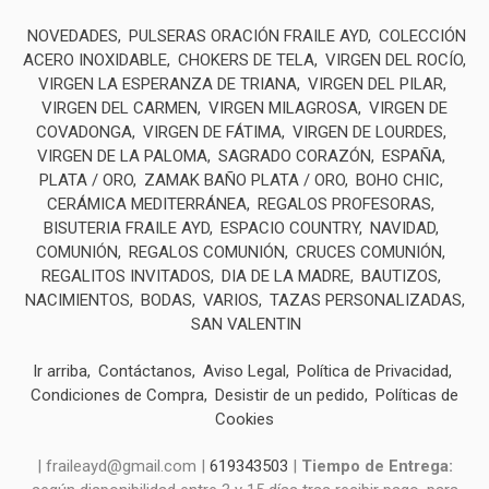
NOVEDADES
PULSERAS ORACIÓN FRAILE AYD
COLECCIÓN
ACERO INOXIDABLE
CHOKERS DE TELA
VIRGEN DEL ROCÍO
VIRGEN LA ESPERANZA DE TRIANA
VIRGEN DEL PILAR
VIRGEN DEL CARMEN
VIRGEN MILAGROSA
VIRGEN DE
COVADONGA
VIRGEN DE FÁTIMA
VIRGEN DE LOURDES
VIRGEN DE LA PALOMA
SAGRADO CORAZÓN
ESPAÑA
PLATA / ORO
ZAMAK BAÑO PLATA / ORO
BOHO CHIC
CERÁMICA MEDITERRÁNEA
REGALOS PROFESORAS
BISUTERIA FRAILE AYD
ESPACIO COUNTRY
NAVIDAD
COMUNIÓN
REGALOS COMUNIÓN
CRUCES COMUNIÓN
REGALITOS INVITADOS
DIA DE LA MADRE
BAUTIZOS
NACIMIENTOS
BODAS
VARIOS
TAZAS PERSONALIZADAS
SAN VALENTIN
Ir arriba
Contáctanos
Aviso Legal
Política de Privacidad
Condiciones de Compra
Desistir de un pedido
Políticas de
Cookies
| fraileayd@gmail.com |
619343503
|
Tiempo de Entrega: