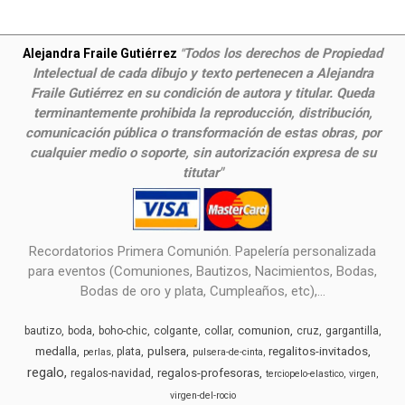
Todos los derechos de Propiedad
Alejandra Fraile Gutiérrez
"
Intelectual de cada dibujo y texto pertenecen a Alejandra
Fraile Gutiérrez en su condición de autora y titular. Queda
terminantemente prohibida la reproducción, distribución,
comunicación pública o transformación de estas obras, por
cualquier medio o soporte, sin autorización expresa de su
titutar"
Recordatorios Primera Comunión. Papelería personalizada
para eventos (Comuniones, Bautizos, Nacimientos, Bodas,
Bodas de oro y plata, Cumpleaños, etc),...
comunion
bautizo
boda
boho-chic
colgante
collar
cruz
gargantilla
medalla
pulsera
regalitos-invitados
plata
perlas
pulsera-de-cinta
regalo
regalos-profesoras
regalos-navidad
terciopelo-elastico
virgen
virgen-del-rocio