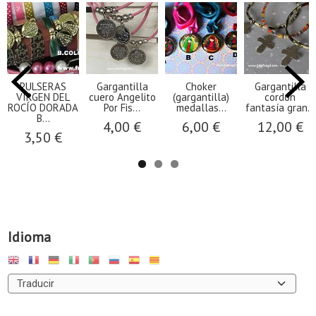
PULSERAS
Gargantilla
Choker
Gargantilla
VIRGEN DEL
cuero Angelito
(gargantilla)
cordón
ROCÍO DORADA
Por Fis...
medallas...
fantasía gran...
B...
4,00 €
6,00 €
12,00 €
3,50 €
Idioma