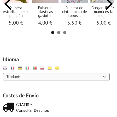
Pulsera
Pulseras
Pulsera de
Gargantilla "Mi
estrella de mar
elásticas
cinta ancha de
mamá es la
pompón
gaviotas
topos...
mejor"
5,00 €
4,00 €
5,50 €
5,00 €
Idioma
Costes de Envío
GRATIS *
Consultar Destinos