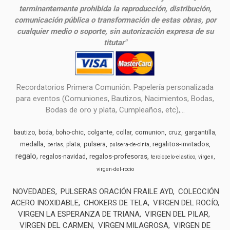
terminantemente prohibida la reproducción, distribución,
comunicación pública o transformación de estas obras, por
cualquier medio o soporte, sin autorización expresa de su
titutar"
Recordatorios Primera Comunión. Papelería personalizada
para eventos (Comuniones, Bautizos, Nacimientos, Bodas,
Bodas de oro y plata, Cumpleaños, etc),...
comunion
bautizo
boda
boho-chic
colgante
collar
cruz
gargantilla
medalla
pulsera
regalitos-invitados
plata
perlas
pulsera-de-cinta
regalo
regalos-profesoras
regalos-navidad
terciopelo-elastico
virgen
virgen-del-rocio
NOVEDADES
PULSERAS ORACIÓN FRAILE AYD
COLECCIÓN
ACERO INOXIDABLE
CHOKERS DE TELA
VIRGEN DEL ROCÍO
VIRGEN LA ESPERANZA DE TRIANA
VIRGEN DEL PILAR
VIRGEN DEL CARMEN
VIRGEN MILAGROSA
VIRGEN DE