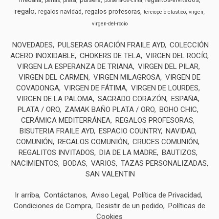
perlas
pulsera-de-cinta
regalo
regalos-profesoras
regalos-navidad
terciopelo-elastico
virgen
virgen-del-rocio
NOVEDADES
PULSERAS ORACIÓN FRAILE AYD
COLECCIÓN
ACERO INOXIDABLE
CHOKERS DE TELA
VIRGEN DEL ROCÍO
VIRGEN LA ESPERANZA DE TRIANA
VIRGEN DEL PILAR
VIRGEN DEL CARMEN
VIRGEN MILAGROSA
VIRGEN DE
COVADONGA
VIRGEN DE FÁTIMA
VIRGEN DE LOURDES
VIRGEN DE LA PALOMA
SAGRADO CORAZÓN
ESPAÑA
PLATA / ORO
ZAMAK BAÑO PLATA / ORO
BOHO CHIC
CERÁMICA MEDITERRÁNEA
REGALOS PROFESORAS
BISUTERIA FRAILE AYD
ESPACIO COUNTRY
NAVIDAD
COMUNIÓN
REGALOS COMUNIÓN
CRUCES COMUNIÓN
REGALITOS INVITADOS
DIA DE LA MADRE
BAUTIZOS
NACIMIENTOS
BODAS
VARIOS
TAZAS PERSONALIZADAS
SAN VALENTIN
Ir arriba
Contáctanos
Aviso Legal
Política de Privacidad
Condiciones de Compra
Desistir de un pedido
Políticas de
Cookies