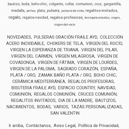
comunion
bautizo
boda
boho-chic
colgante
collar
cruz
gargantilla
medalla
pulsera
regalitos-invitados
plata
perlas
pulsera-de-cinta
regalo
regalos-profesoras
regalos-navidad
terciopelo-elastico
virgen
virgen-del-rocio
NOVEDADES
PULSERAS ORACIÓN FRAILE AYD
COLECCIÓN
ACERO INOXIDABLE
CHOKERS DE TELA
VIRGEN DEL ROCÍO
VIRGEN LA ESPERANZA DE TRIANA
VIRGEN DEL PILAR
VIRGEN DEL CARMEN
VIRGEN MILAGROSA
VIRGEN DE
COVADONGA
VIRGEN DE FÁTIMA
VIRGEN DE LOURDES
VIRGEN DE LA PALOMA
SAGRADO CORAZÓN
ESPAÑA
PLATA / ORO
ZAMAK BAÑO PLATA / ORO
BOHO CHIC
CERÁMICA MEDITERRÁNEA
REGALOS PROFESORAS
BISUTERIA FRAILE AYD
ESPACIO COUNTRY
NAVIDAD
COMUNIÓN
REGALOS COMUNIÓN
CRUCES COMUNIÓN
REGALITOS INVITADOS
DIA DE LA MADRE
BAUTIZOS
NACIMIENTOS
BODAS
VARIOS
TAZAS PERSONALIZADAS
SAN VALENTIN
Ir arriba
Contáctanos
Aviso Legal
Política de Privacidad