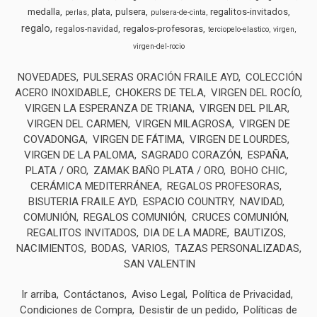
medalla
pulsera
regalitos-invitados
plata
perlas
pulsera-de-cinta
regalo
regalos-profesoras
regalos-navidad
terciopelo-elastico
virgen
virgen-del-rocio
NOVEDADES
PULSERAS ORACIÓN FRAILE AYD
COLECCIÓN
ACERO INOXIDABLE
CHOKERS DE TELA
VIRGEN DEL ROCÍO
VIRGEN LA ESPERANZA DE TRIANA
VIRGEN DEL PILAR
VIRGEN DEL CARMEN
VIRGEN MILAGROSA
VIRGEN DE
COVADONGA
VIRGEN DE FÁTIMA
VIRGEN DE LOURDES
VIRGEN DE LA PALOMA
SAGRADO CORAZÓN
ESPAÑA
PLATA / ORO
ZAMAK BAÑO PLATA / ORO
BOHO CHIC
CERÁMICA MEDITERRÁNEA
REGALOS PROFESORAS
BISUTERIA FRAILE AYD
ESPACIO COUNTRY
NAVIDAD
COMUNIÓN
REGALOS COMUNIÓN
CRUCES COMUNIÓN
REGALITOS INVITADOS
DIA DE LA MADRE
BAUTIZOS
NACIMIENTOS
BODAS
VARIOS
TAZAS PERSONALIZADAS
SAN VALENTIN
Ir arriba
Contáctanos
Aviso Legal
Política de Privacidad
Condiciones de Compra
Desistir de un pedido
Políticas de