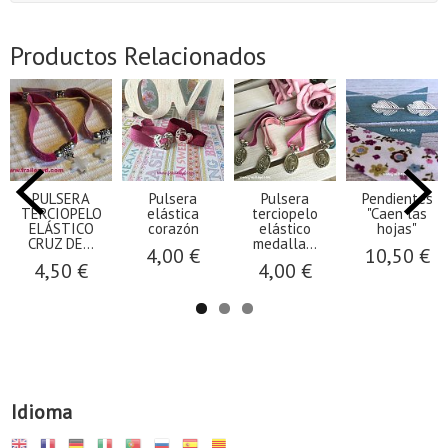
Productos Relacionados
PULSERA
Pulsera
Pulsera
Pendientes
TERCIOPELO
elástica
terciopelo
"Caen las
ELÁSTICO
corazón
elástico
hojas"
CRUZ DE...
medalla...
4,00 €
10,50 €
4,50 €
4,00 €
Idioma