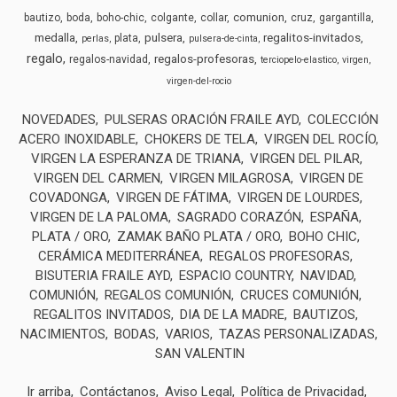
comunion
bautizo
boda
boho-chic
colgante
collar
cruz
gargantilla
medalla
pulsera
regalitos-invitados
plata
perlas
pulsera-de-cinta
regalo
regalos-profesoras
regalos-navidad
terciopelo-elastico
virgen
virgen-del-rocio
NOVEDADES
PULSERAS ORACIÓN FRAILE AYD
COLECCIÓN
ACERO INOXIDABLE
CHOKERS DE TELA
VIRGEN DEL ROCÍO
VIRGEN LA ESPERANZA DE TRIANA
VIRGEN DEL PILAR
VIRGEN DEL CARMEN
VIRGEN MILAGROSA
VIRGEN DE
COVADONGA
VIRGEN DE FÁTIMA
VIRGEN DE LOURDES
VIRGEN DE LA PALOMA
SAGRADO CORAZÓN
ESPAÑA
PLATA / ORO
ZAMAK BAÑO PLATA / ORO
BOHO CHIC
CERÁMICA MEDITERRÁNEA
REGALOS PROFESORAS
BISUTERIA FRAILE AYD
ESPACIO COUNTRY
NAVIDAD
COMUNIÓN
REGALOS COMUNIÓN
CRUCES COMUNIÓN
REGALITOS INVITADOS
DIA DE LA MADRE
BAUTIZOS
NACIMIENTOS
BODAS
VARIOS
TAZAS PERSONALIZADAS
SAN VALENTIN
Ir arriba
Contáctanos
Aviso Legal
Política de Privacidad