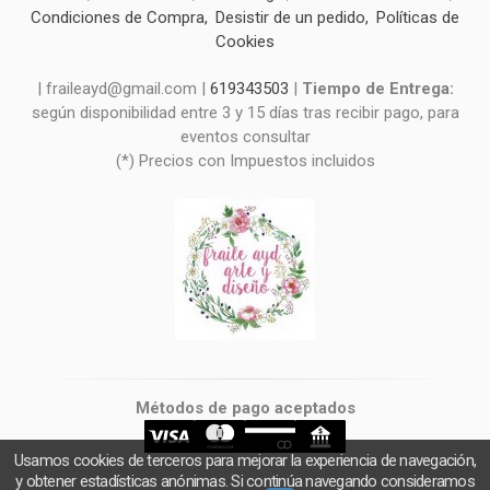
Condiciones de Compra
Desistir de un pedido
Políticas de
Cookies
| fraileayd@gmail.com |
619343503
|
Tiempo de Entrega:
según disponibilidad entre 3 y 15 días tras recibir pago, para
eventos consultar
(*) Precios con Impuestos incluidos
Métodos de pago aceptados
Usamos cookies de terceros para mejorar la experiencia de navegación,
y obtener estadísticas anónimas. Si continúa navegando consideramos