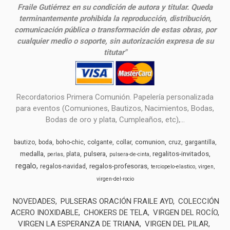
Fraile Gutiérrez en su condición de autora y titular. Queda
terminantemente prohibida la reproducción, distribución,
comunicación pública o transformación de estas obras, por
cualquier medio o soporte, sin autorización expresa de su
titutar"
Recordatorios Primera Comunión. Papelería personalizada
para eventos (Comuniones, Bautizos, Nacimientos, Bodas,
Bodas de oro y plata, Cumpleaños, etc),...
comunion
bautizo
boda
boho-chic
colgante
collar
cruz
gargantilla
medalla
pulsera
regalitos-invitados
plata
perlas
pulsera-de-cinta
regalo
regalos-profesoras
regalos-navidad
terciopelo-elastico
virgen
virgen-del-rocio
NOVEDADES
PULSERAS ORACIÓN FRAILE AYD
COLECCIÓN
ACERO INOXIDABLE
CHOKERS DE TELA
VIRGEN DEL ROCÍO
VIRGEN LA ESPERANZA DE TRIANA
VIRGEN DEL PILAR