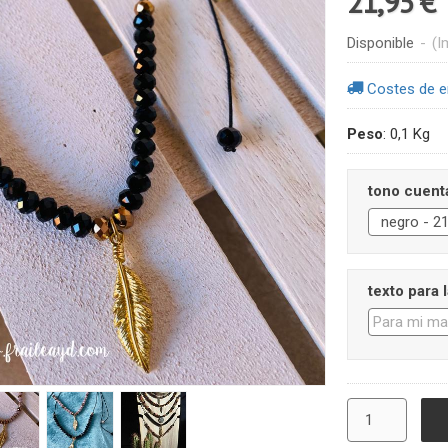
21,95 €
Disponible
-
(I
Costes de e
Peso
:
0,1 Kg
tono cuenta
texto para 