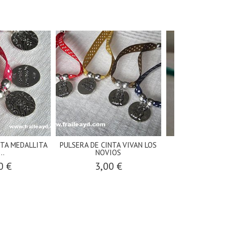
NTA MEDALLITA
PULSERA DE CINTA VIVAN LOS
Pulsera faller
..
NOVIOS
elást
0 €
3,00 €
4,00