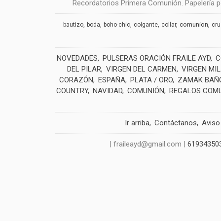
Recordatorios Primera Comunión. Papelería pe
comunion
bautizo
boda
boho-chic
colgante
collar
cr
NOVEDADES
PULSERAS ORACIÓN FRAILE AYD
C
DEL PILAR
VIRGEN DEL CARMEN
VIRGEN MI
CORAZÓN
ESPAÑA
PLATA / ORO
ZAMAK BAÑO
COUNTRY
NAVIDAD
COMUNIÓN
REGALOS COM
Ir arriba
Contáctanos
Aviso
| fraileayd@gmail.com |
61934350