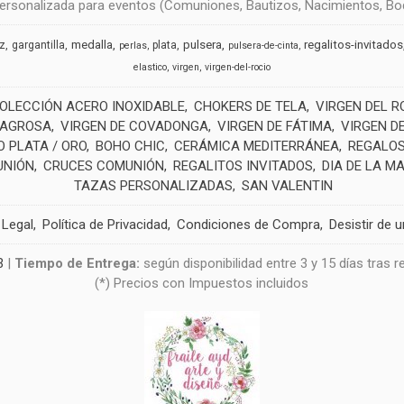
rsonalizada para eventos (Comuniones, Bautizos, Nacimientos, Boda
medalla
pulsera
regalitos-invitados
uz
gargantilla
plata
perlas
pulsera-de-cinta
elastico
virgen
virgen-del-rocio
OLECCIÓN ACERO INOXIDABLE
CHOKERS DE TELA
VIRGEN DEL R
LAGROSA
VIRGEN DE COVADONGA
VIRGEN DE FÁTIMA
VIRGEN D
 PLATA / ORO
BOHO CHIC
CERÁMICA MEDITERRÁNEA
REGALOS
UNIÓN
CRUCES COMUNIÓN
REGALITOS INVITADOS
DIA DE LA M
TAZAS PERSONALIZADAS
SAN VALENTIN
 Legal
Política de Privacidad
Condiciones de Compra
Desistir de 
3
|
Tiempo de Entrega:
según disponibilidad entre 3 y 15 días tras 
(*) Precios con Impuestos incluidos