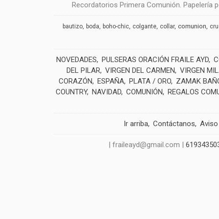
Recordatorios Primera Comunión. Papelería pe
comunion
bautizo
boda
boho-chic
colgante
collar
cr
NOVEDADES
PULSERAS ORACIÓN FRAILE AYD
C
DEL PILAR
VIRGEN DEL CARMEN
VIRGEN MI
CORAZÓN
ESPAÑA
PLATA / ORO
ZAMAK BAÑO
COUNTRY
NAVIDAD
COMUNIÓN
REGALOS COM
Ir arriba
Contáctanos
Aviso
| fraileayd@gmail.com |
61934350