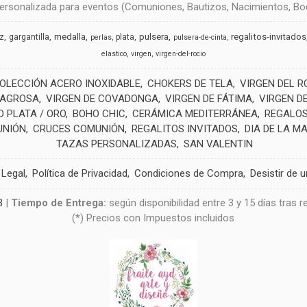
rsonalizada para eventos (Comuniones, Bautizos, Nacimientos, Boda
medalla
pulsera
regalitos-invitados
uz
gargantilla
plata
perlas
pulsera-de-cinta
elastico
virgen
virgen-del-rocio
OLECCIÓN ACERO INOXIDABLE
CHOKERS DE TELA
VIRGEN DEL R
LAGROSA
VIRGEN DE COVADONGA
VIRGEN DE FÁTIMA
VIRGEN D
 PLATA / ORO
BOHO CHIC
CERÁMICA MEDITERRÁNEA
REGALOS
UNIÓN
CRUCES COMUNIÓN
REGALITOS INVITADOS
DIA DE LA M
TAZAS PERSONALIZADAS
SAN VALENTIN
 Legal
Política de Privacidad
Condiciones de Compra
Desistir de 
3
|
Tiempo de Entrega:
según disponibilidad entre 3 y 15 días tras 
(*) Precios con Impuestos incluidos