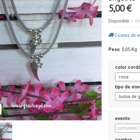
5,00 €
Disponible
-
(I
Costes de e
Peso
:
0,05 Kg
color cordó
tipo de env
evento
nombre