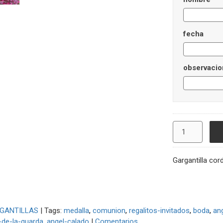
fecha
observacio
Gargantilla cor
GANTILLAS
|
Tags:
medalla
comunion
regalitos-invitados
boda
an
-de-la-guarda
angel-calado
|
Comentarios