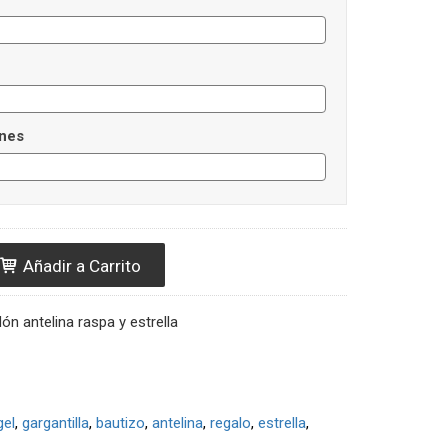
nes
Añadir a Carrito
dón antelina raspa y estrella
gel
gargantilla
bautizo
antelina
regalo
estrella