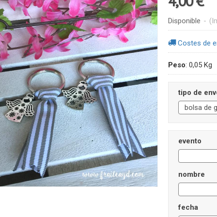
4,00 €
Disponible
-
(I
Costes de e
Peso
:
0,05 Kg
tipo de env
evento
nombre
fecha