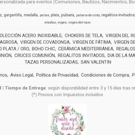
rsonalizada para eventos (Comuniones, Bautizos, Nacimientos, Boda
medalla
pulsera
regalitos-invitados
uz
gargantilla
plata
perlas
pulsera-de-cinta
elastico
virgen
virgen-del-rocio
OLECCIÓN ACERO INOXIDABLE
CHOKERS DE TELA
VIRGEN DEL R
LAGROSA
VIRGEN DE COVADONGA
VIRGEN DE FÁTIMA
VIRGEN D
 PLATA / ORO
BOHO CHIC
CERÁMICA MEDITERRÁNEA
REGALOS
UNIÓN
CRUCES COMUNIÓN
REGALITOS INVITADOS
DIA DE LA M
TAZAS PERSONALIZADAS
SAN VALENTIN
anos
Aviso Legal
Política de Privacidad
Condiciones de Compra
P
3
|
Tiempo de Entrega:
según disponibilidad entre 3 y 15 días tras 
(*) Precios con Impuestos incluidos