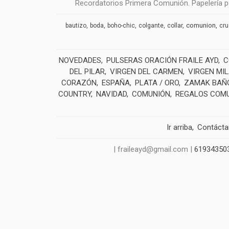
Recordatorios Primera Comunión. Papelería pe
comunion
bautizo
boda
boho-chic
colgante
collar
cr
NOVEDADES
PULSERAS ORACIÓN FRAILE AYD
C
DEL PILAR
VIRGEN DEL CARMEN
VIRGEN MI
CORAZÓN
ESPAÑA
PLATA / ORO
ZAMAK BAÑO
COUNTRY
NAVIDAD
COMUNIÓN
REGALOS COM
Ir arriba
Contáct
| fraileayd@gmail.com |
61934350