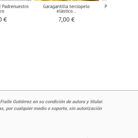
z Padrenuestro
Garagantilla terciopelo
Pack de 10 puls
ro
elástico...
y...
0 €
7,00 €
42,5
aile Gutiérrez en su condición de autora y titular.
, por cualquier medio o soporte, sin autorización