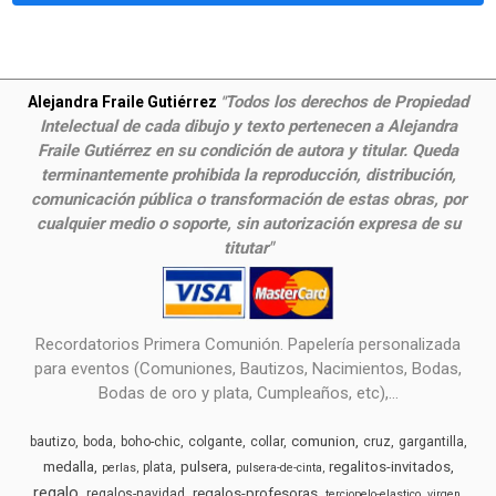
Todos los derechos de Propiedad
Alejandra Fraile Gutiérrez
"
Intelectual de cada dibujo y texto pertenecen a Alejandra
Fraile Gutiérrez en su condición de autora y titular. Queda
terminantemente prohibida la reproducción, distribución,
comunicación pública o transformación de estas obras, por
cualquier medio o soporte, sin autorización expresa de su
titutar"
Recordatorios Primera Comunión. Papelería personalizada
para eventos (Comuniones, Bautizos, Nacimientos, Bodas,
Bodas de oro y plata, Cumpleaños, etc),...
comunion
bautizo
boda
boho-chic
colgante
collar
cruz
gargantilla
medalla
pulsera
regalitos-invitados
plata
perlas
pulsera-de-cinta
regalo
regalos-profesoras
regalos-navidad
terciopelo-elastico
virgen