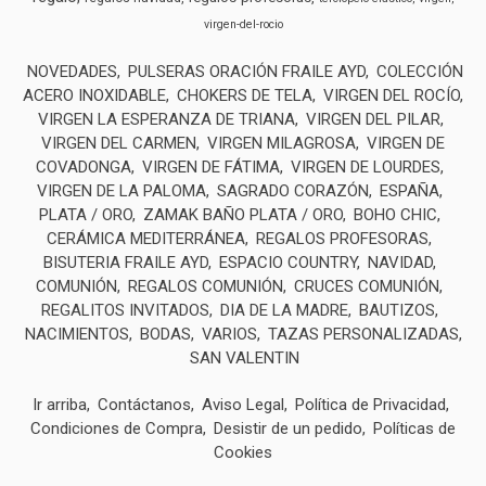
virgen-del-rocio
NOVEDADES
PULSERAS ORACIÓN FRAILE AYD
COLECCIÓN
ACERO INOXIDABLE
CHOKERS DE TELA
VIRGEN DEL ROCÍO
VIRGEN LA ESPERANZA DE TRIANA
VIRGEN DEL PILAR
VIRGEN DEL CARMEN
VIRGEN MILAGROSA
VIRGEN DE
COVADONGA
VIRGEN DE FÁTIMA
VIRGEN DE LOURDES
VIRGEN DE LA PALOMA
SAGRADO CORAZÓN
ESPAÑA
PLATA / ORO
ZAMAK BAÑO PLATA / ORO
BOHO CHIC
CERÁMICA MEDITERRÁNEA
REGALOS PROFESORAS
BISUTERIA FRAILE AYD
ESPACIO COUNTRY
NAVIDAD
COMUNIÓN
REGALOS COMUNIÓN
CRUCES COMUNIÓN
REGALITOS INVITADOS
DIA DE LA MADRE
BAUTIZOS
NACIMIENTOS
BODAS
VARIOS
TAZAS PERSONALIZADAS
SAN VALENTIN
Ir arriba
Contáctanos
Aviso Legal
Política de Privacidad
Condiciones de Compra
Desistir de un pedido
Políticas de
Cookies