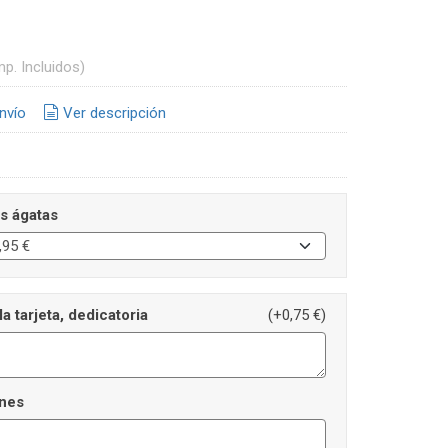
mp. Incluidos)
nvío
Ver descripción
as ágatas
la tarjeta, dedicatoria
(+0,75 €)
nes