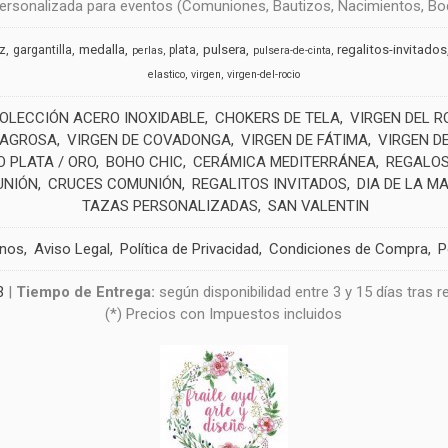
rsonalizada para eventos (Comuniones, Bautizos, Nacimientos, Boda
medalla
pulsera
regalitos-invitados
uz
gargantilla
plata
perlas
pulsera-de-cinta
elastico
virgen
virgen-del-rocio
OLECCIÓN ACERO INOXIDABLE
CHOKERS DE TELA
VIRGEN DEL R
LAGROSA
VIRGEN DE COVADONGA
VIRGEN DE FÁTIMA
VIRGEN D
 PLATA / ORO
BOHO CHIC
CERÁMICA MEDITERRÁNEA
REGALOS
UNIÓN
CRUCES COMUNIÓN
REGALITOS INVITADOS
DIA DE LA M
TAZAS PERSONALIZADAS
SAN VALENTIN
anos
Aviso Legal
Política de Privacidad
Condiciones de Compra
P
3
|
Tiempo de Entrega:
según disponibilidad entre 3 y 15 días tras 
(*) Precios con Impuestos incluidos