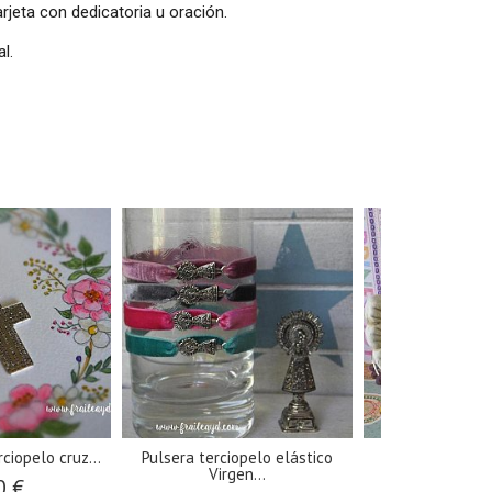
arjeta con dedicatoria u oración.
l.
ciopelo cruz...
Pulsera terciopelo elástico
Pendientes Hipp
Virgen...
angel
0 €