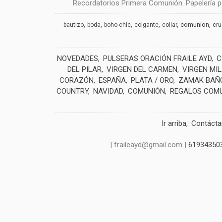
Recordatorios Primera Comunión. Papelería pe
comunion
bautizo
boda
boho-chic
colgante
collar
cr
NOVEDADES
PULSERAS ORACIÓN FRAILE AYD
C
DEL PILAR
VIRGEN DEL CARMEN
VIRGEN MI
CORAZÓN
ESPAÑA
PLATA / ORO
ZAMAK BAÑO
COUNTRY
NAVIDAD
COMUNIÓN
REGALOS COM
Ir arriba
Contáct
| fraileayd@gmail.com |
61934350