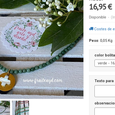
16,95 €
Disponible
-
(I
Costes de e
Peso
:
0,05 Kg
color bolit
Texto para 
observacio