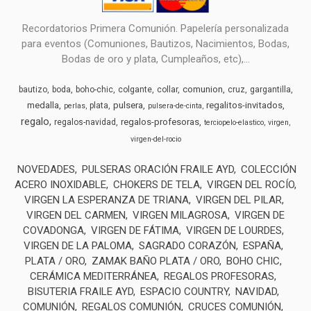
Recordatorios Primera Comunión. Papelería personalizada
para eventos (Comuniones, Bautizos, Nacimientos, Bodas,
Bodas de oro y plata, Cumpleaños, etc),...
comunion
bautizo
boda
boho-chic
colgante
collar
cruz
gargantilla
medalla
pulsera
regalitos-invitados
plata
perlas
pulsera-de-cinta
regalo
regalos-profesoras
regalos-navidad
terciopelo-elastico
virgen
virgen-del-rocio
NOVEDADES
PULSERAS ORACIÓN FRAILE AYD
COLECCIÓN
ACERO INOXIDABLE
CHOKERS DE TELA
VIRGEN DEL ROCÍO
VIRGEN LA ESPERANZA DE TRIANA
VIRGEN DEL PILAR
VIRGEN DEL CARMEN
VIRGEN MILAGROSA
VIRGEN DE
COVADONGA
VIRGEN DE FÁTIMA
VIRGEN DE LOURDES
VIRGEN DE LA PALOMA
SAGRADO CORAZÓN
ESPAÑA
PLATA / ORO
ZAMAK BAÑO PLATA / ORO
BOHO CHIC
CERÁMICA MEDITERRÁNEA
REGALOS PROFESORAS
BISUTERIA FRAILE AYD
ESPACIO COUNTRY
NAVIDAD
COMUNIÓN
REGALOS COMUNIÓN
CRUCES COMUNIÓN