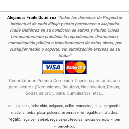
Todos los derechos de Propiedad
Alejandra Fraile Gutiérrez
"
Intelectual de cada dibujo y texto pertenecen a Alejandra
Fraile Gutiérrez en su condición de autora y titular. Queda
terminantemente prohibida la reproducción, distribución,
comunicación pública o transformación de estas obras, por
cualquier medio o soporte, sin autorización expresa de su
titutar"
Recordatorios Primera Comunión. Papelería personalizada
para eventos (Comuniones, Bautizos, Nacimientos, Bodas,
Bodas de oro y plata, Cumpleaños, etc),...
comunion
bautizo
boda
boho-chic
colgante
collar
cruz
gargantilla
medalla
pulsera
regalitos-invitados
plata
perlas
pulsera-de-cinta
regalo
regalos-profesoras
regalos-navidad
terciopelo-elastico
virgen
virgen-del-rocio