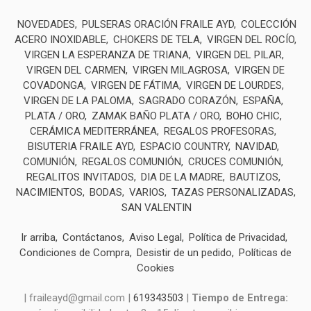
NOVEDADES
PULSERAS ORACIÓN FRAILE AYD
COLECCIÓN
ACERO INOXIDABLE
CHOKERS DE TELA
VIRGEN DEL ROCÍO
VIRGEN LA ESPERANZA DE TRIANA
VIRGEN DEL PILAR
VIRGEN DEL CARMEN
VIRGEN MILAGROSA
VIRGEN DE
COVADONGA
VIRGEN DE FÁTIMA
VIRGEN DE LOURDES
VIRGEN DE LA PALOMA
SAGRADO CORAZÓN
ESPAÑA
PLATA / ORO
ZAMAK BAÑO PLATA / ORO
BOHO CHIC
CERÁMICA MEDITERRÁNEA
REGALOS PROFESORAS
BISUTERIA FRAILE AYD
ESPACIO COUNTRY
NAVIDAD
COMUNIÓN
REGALOS COMUNIÓN
CRUCES COMUNIÓN
REGALITOS INVITADOS
DIA DE LA MADRE
BAUTIZOS
NACIMIENTOS
BODAS
VARIOS
TAZAS PERSONALIZADAS
SAN VALENTIN
Ir arriba
Contáctanos
Aviso Legal
Política de Privacidad
Condiciones de Compra
Desistir de un pedido
Políticas de
Cookies
| fraileayd@gmail.com |
619343503
|
Tiempo de Entrega: