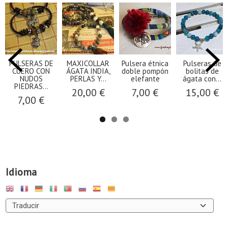
PULSERAS DE
MAXICOLLAR
Pulsera étnica
Pulseras de
CUERO CON
ÁGATA INDIA,
doble pompón
bolitas de
NUDOS
PERLAS Y...
elefante
ágata con...
PIEDRAS...
20,00 €
7,00 €
15,00 €
7,00 €
Idioma