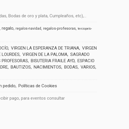
s, Bodas de oro y plata, Cumpleaños, etc),...
regalo
regalos-profesoras
regalos-navidad
terciopelo-
OCÍO
VIRGEN LA ESPERANZA DE TRIANA
VIRGEN
E LOURDES
VIRGEN DE LA PALOMA
SAGRADO
 PROFESORAS
BISUTERIA FRAILE AYD
ESPACIO
ADRE
BAUTIZOS
NACIMIENTOS
BODAS
VARIOS
un pedido
Políticas de Cookies
recibir pago, para eventos consultar