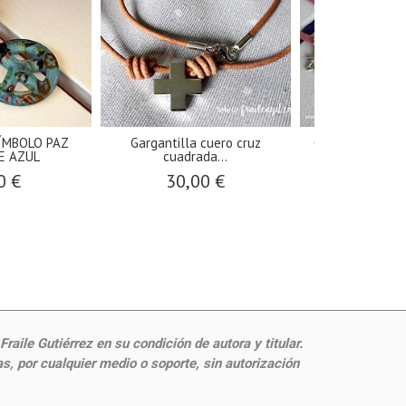
ÍMBOLO PAZ
Gargantilla cuero cruz
Gargantilla cor
E AZUL
cuadrada...
con..
0 €
30,00 €
5,00
aile Gutiérrez en su condición de autora y titular.
, por cualquier medio o soporte, sin autorización