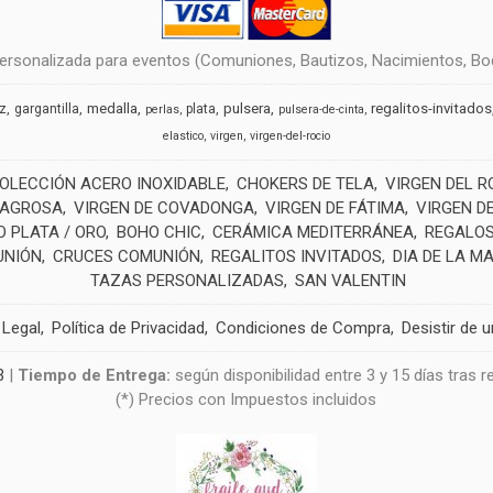
rsonalizada para eventos (Comuniones, Bautizos, Nacimientos, Boda
medalla
pulsera
regalitos-invitados
uz
gargantilla
plata
perlas
pulsera-de-cinta
elastico
virgen
virgen-del-rocio
OLECCIÓN ACERO INOXIDABLE
CHOKERS DE TELA
VIRGEN DEL R
LAGROSA
VIRGEN DE COVADONGA
VIRGEN DE FÁTIMA
VIRGEN D
 PLATA / ORO
BOHO CHIC
CERÁMICA MEDITERRÁNEA
REGALOS
UNIÓN
CRUCES COMUNIÓN
REGALITOS INVITADOS
DIA DE LA M
TAZAS PERSONALIZADAS
SAN VALENTIN
 Legal
Política de Privacidad
Condiciones de Compra
Desistir de 
3
|
Tiempo de Entrega:
según disponibilidad entre 3 y 15 días tras 
(*) Precios con Impuestos incluidos