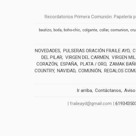
Recordatorios Primera Comunión. Papelería pe
comunion
bautizo
boda
boho-chic
colgante
collar
cr
NOVEDADES
PULSERAS ORACIÓN FRAILE AYD
C
DEL PILAR
VIRGEN DEL CARMEN
VIRGEN MI
CORAZÓN
ESPAÑA
PLATA / ORO
ZAMAK BAÑO
COUNTRY
NAVIDAD
COMUNIÓN
REGALOS COM
Ir arriba
Contáctanos
Aviso
| fraileayd@gmail.com |
61934350