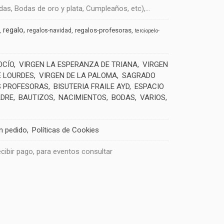
s, Bodas de oro y plata, Cumpleaños, etc),...
regalo
regalos-profesoras
regalos-navidad
terciopelo-
OCÍO
VIRGEN LA ESPERANZA DE TRIANA
VIRGEN
E LOURDES
VIRGEN DE LA PALOMA
SAGRADO
 PROFESORAS
BISUTERIA FRAILE AYD
ESPACIO
ADRE
BAUTIZOS
NACIMIENTOS
BODAS
VARIOS
un pedido
Políticas de Cookies
recibir pago, para eventos consultar