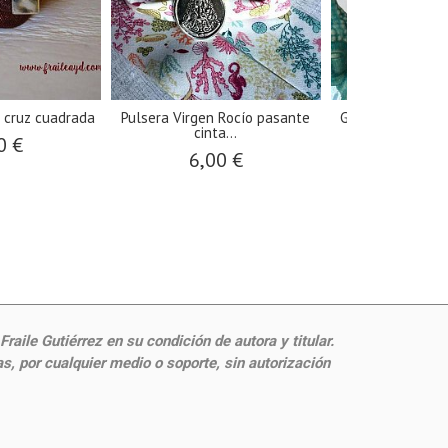
a cruz cuadrada
Pulsera Virgen Rocío pasante
Gargantilla cord
cinta...
gran.
0 €
6,00 €
12,0
aile Gutiérrez en su condición de autora y titular.
, por cualquier medio o soporte, sin autorización