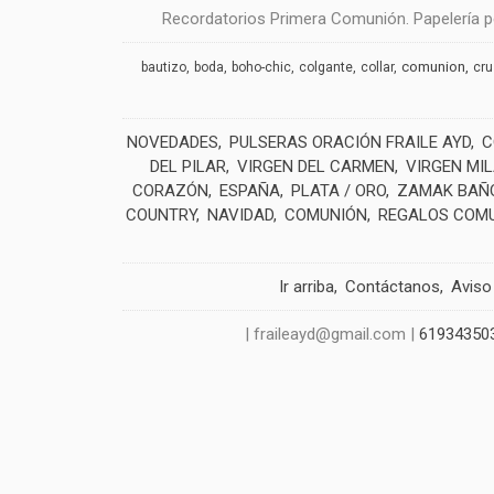
Recordatorios Primera Comunión. Papelería pe
comunion
bautizo
boda
boho-chic
colgante
collar
cr
NOVEDADES
PULSERAS ORACIÓN FRAILE AYD
C
DEL PILAR
VIRGEN DEL CARMEN
VIRGEN MI
CORAZÓN
ESPAÑA
PLATA / ORO
ZAMAK BAÑO
COUNTRY
NAVIDAD
COMUNIÓN
REGALOS COM
Ir arriba
Contáctanos
Aviso
| fraileayd@gmail.com |
61934350