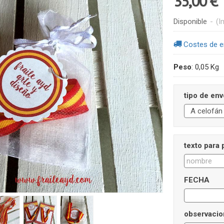
35,00 €
Disponible
-
(I
Costes de e
Peso
:
0,05 Kg
tipo de env
texto para 
FECHA
observacio