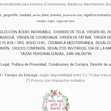
rsonalizada para eventos (Comuniones, Bautizos, Nacimientos, Boda
medalla
pulsera
regalitos-invitados
uz
gargantilla
plata
perlas
pulsera-de-cinta
elastico
virgen
virgen-del-rocio
OLECCIÓN ACERO INOXIDABLE
CHOKERS DE TELA
VIRGEN DEL R
LAGROSA
VIRGEN DE COVADONGA
VIRGEN DE FÁTIMA
VIRGEN D
 PLATA / ORO
BOHO CHIC
CERÁMICA MEDITERRÁNEA
REGALOS
UNIÓN
CRUCES COMUNIÓN
REGALITOS INVITADOS
DIA DE LA M
TAZAS PERSONALIZADAS
SAN VALENTIN
 Legal
Política de Privacidad
Condiciones de Compra
Desistir de 
3
|
Tiempo de Entrega:
según disponibilidad entre 3 y 15 días tras 
(*) Precios con Impuestos incluidos