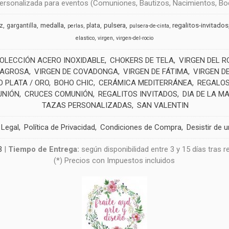
rsonalizada para eventos (Comuniones, Bautizos, Nacimientos, Boda
medalla
pulsera
regalitos-invitados
uz
gargantilla
plata
perlas
pulsera-de-cinta
elastico
virgen
virgen-del-rocio
OLECCIÓN ACERO INOXIDABLE
CHOKERS DE TELA
VIRGEN DEL R
LAGROSA
VIRGEN DE COVADONGA
VIRGEN DE FÁTIMA
VIRGEN D
 PLATA / ORO
BOHO CHIC
CERÁMICA MEDITERRÁNEA
REGALOS
UNIÓN
CRUCES COMUNIÓN
REGALITOS INVITADOS
DIA DE LA M
TAZAS PERSONALIZADAS
SAN VALENTIN
 Legal
Política de Privacidad
Condiciones de Compra
Desistir de 
3
|
Tiempo de Entrega:
según disponibilidad entre 3 y 15 días tras 
(*) Precios con Impuestos incluidos