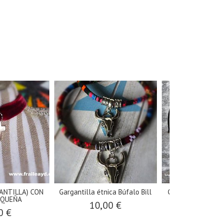
ANTILLA) CON
Gargantilla étnica Búfalo Bill
Colgante Búfalo
EQUEÑA
10,00 €
16,0
0 €