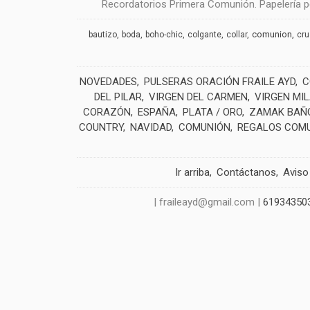
Recordatorios Primera Comunión. Papelería pe
comunion
bautizo
boda
boho-chic
colgante
collar
cr
NOVEDADES
PULSERAS ORACIÓN FRAILE AYD
C
DEL PILAR
VIRGEN DEL CARMEN
VIRGEN MI
CORAZÓN
ESPAÑA
PLATA / ORO
ZAMAK BAÑO
COUNTRY
NAVIDAD
COMUNIÓN
REGALOS COM
Ir arriba
Contáctanos
Aviso
| fraileayd@gmail.com |
61934350