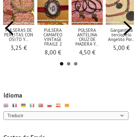
PULSERAS DE
PULSERA
PULSERA
Gargantilla
PERLITAS CON
CAMAFEO
ANTELINA
terciopelo
OSITO Y...
VINTAGE
CRUZ DE
Angelito Por...
FRAILE 2
MADERA Y...
3,25 €
5,00 €
8,00 €
4,50 €
Idioma