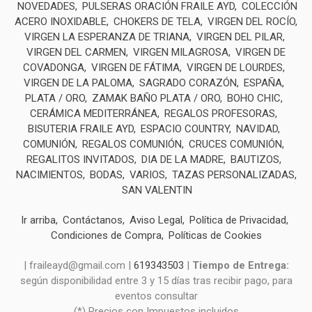
NOVEDADES
PULSERAS ORACIÓN FRAILE AYD
COLECCIÓN
ACERO INOXIDABLE
CHOKERS DE TELA
VIRGEN DEL ROCÍO
VIRGEN LA ESPERANZA DE TRIANA
VIRGEN DEL PILAR
VIRGEN DEL CARMEN
VIRGEN MILAGROSA
VIRGEN DE
COVADONGA
VIRGEN DE FÁTIMA
VIRGEN DE LOURDES
VIRGEN DE LA PALOMA
SAGRADO CORAZÓN
ESPAÑA
PLATA / ORO
ZAMAK BAÑO PLATA / ORO
BOHO CHIC
CERÁMICA MEDITERRÁNEA
REGALOS PROFESORAS
BISUTERIA FRAILE AYD
ESPACIO COUNTRY
NAVIDAD
COMUNIÓN
REGALOS COMUNIÓN
CRUCES COMUNIÓN
REGALITOS INVITADOS
DIA DE LA MADRE
BAUTIZOS
NACIMIENTOS
BODAS
VARIOS
TAZAS PERSONALIZADAS
SAN VALENTIN
Ir arriba
Contáctanos
Aviso Legal
Política de Privacidad
Condiciones de Compra
Políticas de Cookies
| fraileayd@gmail.com |
619343503
|
Tiempo de Entrega:
según disponibilidad entre 3 y 15 días tras recibir pago, para
eventos consultar
(*) Precios con Impuestos incluidos