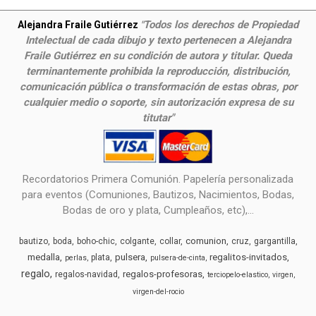
Todos los derechos de Propiedad
Alejandra Fraile Gutiérrez
"
Intelectual de cada dibujo y texto pertenecen a Alejandra
Fraile Gutiérrez en su condición de autora y titular. Queda
terminantemente prohibida la reproducción, distribución,
comunicación pública o transformación de estas obras, por
cualquier medio o soporte, sin autorización expresa de su
titutar"
Recordatorios Primera Comunión. Papelería personalizada
para eventos (Comuniones, Bautizos, Nacimientos, Bodas,
Bodas de oro y plata, Cumpleaños, etc),...
comunion
bautizo
boda
boho-chic
colgante
collar
cruz
gargantilla
medalla
pulsera
regalitos-invitados
plata
perlas
pulsera-de-cinta
regalo
regalos-profesoras
regalos-navidad
terciopelo-elastico
virgen
virgen-del-rocio