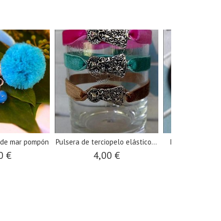
a de mar pompón
Pulsera de terciopelo elástico...
Pulsera antelin
0 €
4,00 €
3,00