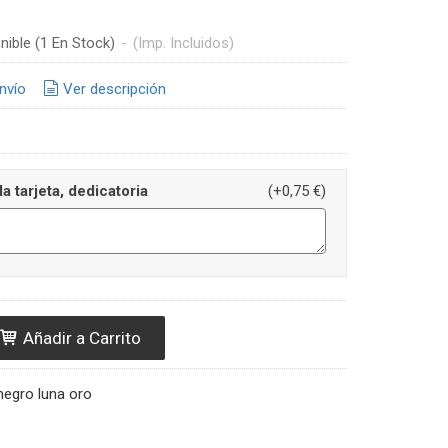
nible
(1 En Stock)
-
(Imp. Incluidos)
nvío
Ver descripción
la tarjeta, dedicatoria
(+0,75 €)
Añadir a Carrito
 negro luna oro