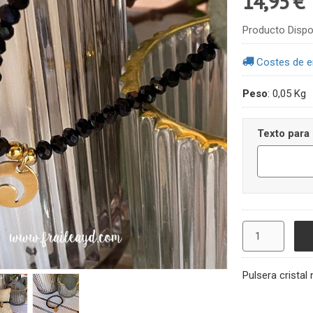
14,95 €
Producto Dispo
Costes de e
Peso
:
0,05 Kg
Texto para 
Pulsera cristal