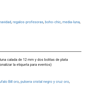
navidad
regalos-profesoras
boho-chic
media-luna
luna calada de 12 mm y dos bolitas de plata
nalizar la etiqueta para eventos)
ufalo Bill oro
,
pulsera cristal negro y cruz oro
,