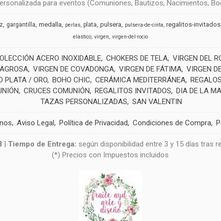
rsonalizada para eventos (Comuniones, Bautizos, Nacimientos, Boda
medalla
pulsera
regalitos-invitados
uz
gargantilla
plata
perlas
pulsera-de-cinta
elastico
virgen
virgen-del-rocio
OLECCIÓN ACERO INOXIDABLE
CHOKERS DE TELA
VIRGEN DEL R
LAGROSA
VIRGEN DE COVADONGA
VIRGEN DE FÁTIMA
VIRGEN D
 PLATA / ORO
BOHO CHIC
CERÁMICA MEDITERRÁNEA
REGALOS
UNIÓN
CRUCES COMUNIÓN
REGALITOS INVITADOS
DIA DE LA M
TAZAS PERSONALIZADAS
SAN VALENTIN
anos
Aviso Legal
Política de Privacidad
Condiciones de Compra
P
3
|
Tiempo de Entrega:
según disponibilidad entre 3 y 15 días tras 
(*) Precios con Impuestos incluidos