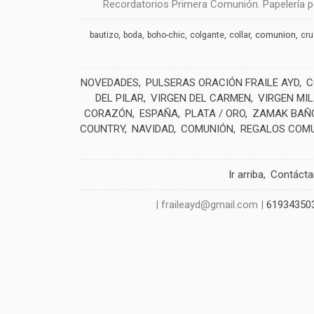
Recordatorios Primera Comunión. Papelería pe
comunion
bautizo
boda
boho-chic
colgante
collar
cr
NOVEDADES
PULSERAS ORACIÓN FRAILE AYD
C
DEL PILAR
VIRGEN DEL CARMEN
VIRGEN MI
CORAZÓN
ESPAÑA
PLATA / ORO
ZAMAK BAÑO
COUNTRY
NAVIDAD
COMUNIÓN
REGALOS COM
Ir arriba
Contáct
| fraileayd@gmail.com |
61934350