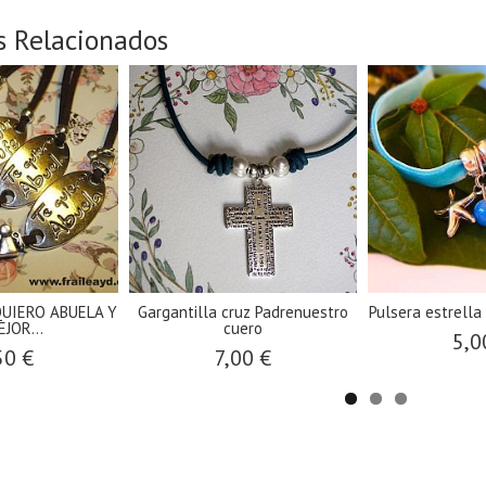
s Relacionados
UIERO ABUELA Y
Gargantilla cruz Padrenuestro
Pulsera estrell
EJOR...
cuero
5,0
50 €
7,00 €