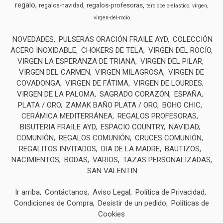
regalo
regalos-profesoras
regalos-navidad
terciopelo-elastico
virgen
virgen-del-rocio
NOVEDADES
PULSERAS ORACIÓN FRAILE AYD
COLECCIÓN
ACERO INOXIDABLE
CHOKERS DE TELA
VIRGEN DEL ROCÍO
VIRGEN LA ESPERANZA DE TRIANA
VIRGEN DEL PILAR
VIRGEN DEL CARMEN
VIRGEN MILAGROSA
VIRGEN DE
COVADONGA
VIRGEN DE FÁTIMA
VIRGEN DE LOURDES
VIRGEN DE LA PALOMA
SAGRADO CORAZÓN
ESPAÑA
PLATA / ORO
ZAMAK BAÑO PLATA / ORO
BOHO CHIC
CERÁMICA MEDITERRÁNEA
REGALOS PROFESORAS
BISUTERIA FRAILE AYD
ESPACIO COUNTRY
NAVIDAD
COMUNIÓN
REGALOS COMUNIÓN
CRUCES COMUNIÓN
REGALITOS INVITADOS
DIA DE LA MADRE
BAUTIZOS
NACIMIENTOS
BODAS
VARIOS
TAZAS PERSONALIZADAS
SAN VALENTIN
Ir arriba
Contáctanos
Aviso Legal
Política de Privacidad
Condiciones de Compra
Desistir de un pedido
Políticas de
Cookies