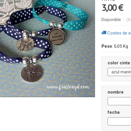
3,00 €
Disponible
-
(I
Costes de e
Peso
:
0,05 Kg
color cinta
nombre
fecha