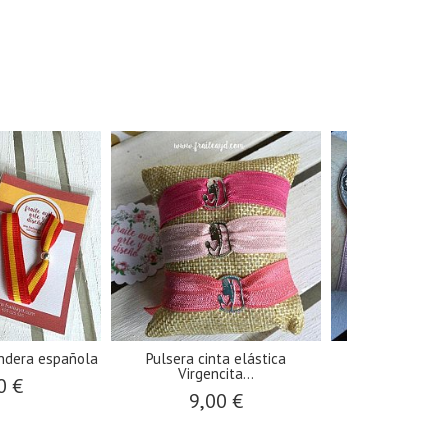
andera española
Pulsera cinta elástica
Pulsera elástic
Virgencita...
Rocí
0 €
9,00 €
5,00