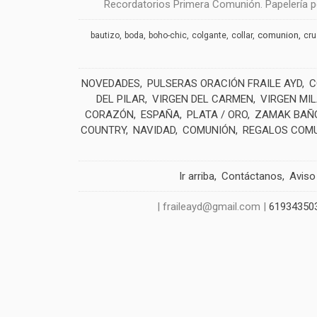
Recordatorios Primera Comunión. Papelería pe
comunion
bautizo
boda
boho-chic
colgante
collar
cr
NOVEDADES
PULSERAS ORACIÓN FRAILE AYD
C
DEL PILAR
VIRGEN DEL CARMEN
VIRGEN MI
CORAZÓN
ESPAÑA
PLATA / ORO
ZAMAK BAÑO
COUNTRY
NAVIDAD
COMUNIÓN
REGALOS COM
Ir arriba
Contáctanos
Aviso
| fraileayd@gmail.com |
61934350