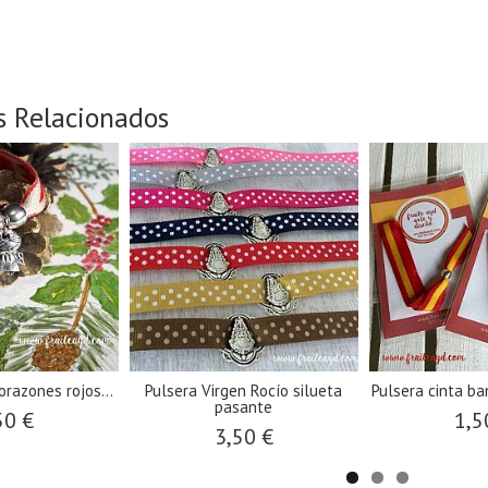
s Relacionados
orazones rojos...
Pulsera Virgen Rocío silueta
Pulsera cinta b
pasante
50 €
1,5
3,50 €