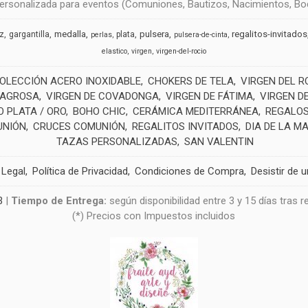
rsonalizada para eventos (Comuniones, Bautizos, Nacimientos, Boda
medalla
pulsera
regalitos-invitados
uz
gargantilla
plata
perlas
pulsera-de-cinta
elastico
virgen
virgen-del-rocio
OLECCIÓN ACERO INOXIDABLE
CHOKERS DE TELA
VIRGEN DEL R
LAGROSA
VIRGEN DE COVADONGA
VIRGEN DE FÁTIMA
VIRGEN D
 PLATA / ORO
BOHO CHIC
CERÁMICA MEDITERRÁNEA
REGALOS
UNIÓN
CRUCES COMUNIÓN
REGALITOS INVITADOS
DIA DE LA M
TAZAS PERSONALIZADAS
SAN VALENTIN
 Legal
Política de Privacidad
Condiciones de Compra
Desistir de 
3
|
Tiempo de Entrega:
según disponibilidad entre 3 y 15 días tras 
(*) Precios con Impuestos incluidos