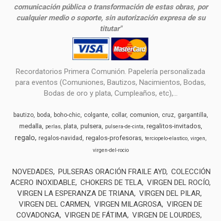
comunicación pública o transformación de estas obras, por
cualquier medio o soporte, sin autorización expresa de su
titutar"
Recordatorios Primera Comunión. Papelería personalizada
para eventos (Comuniones, Bautizos, Nacimientos, Bodas,
Bodas de oro y plata, Cumpleaños, etc),...
comunion
bautizo
boda
boho-chic
colgante
collar
cruz
gargantilla
medalla
pulsera
regalitos-invitados
plata
perlas
pulsera-de-cinta
regalo
regalos-profesoras
regalos-navidad
terciopelo-elastico
virgen
virgen-del-rocio
NOVEDADES
PULSERAS ORACIÓN FRAILE AYD
COLECCIÓN
ACERO INOXIDABLE
CHOKERS DE TELA
VIRGEN DEL ROCÍO
VIRGEN LA ESPERANZA DE TRIANA
VIRGEN DEL PILAR
VIRGEN DEL CARMEN
VIRGEN MILAGROSA
VIRGEN DE
COVADONGA
VIRGEN DE FÁTIMA
VIRGEN DE LOURDES