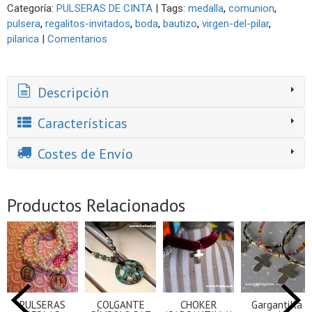
Categoría:
PULSERAS DE CINTA
|
Tags:
medalla
comunion
pulsera
regalitos-invitados
boda
bautizo
virgen-del-pilar
pilarica
|
Comentarios
Descripción
Características
Costes de Envío
Productos Relacionados
PULSERAS
COLGANTE
CHOKER
Gargantilla