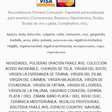
Recordatorios Primera Comunión. Papelería personalizada
para eventos (Comuniones, Bautizos, Nacimientos, Bodas,
Bodas de oro y plata, Cumpleaños, etc),...
comunion
bautizo
boda
boho-chic
colgante
collar
cruz
gargantilla
medalla
pulsera
regalitos-invitados
plata
perlas
pulsera-de-cinta
regalo
regalos-profesoras
regalos-navidad
terciopelo-elastico
virgen
virgen-del-rocio
NOVEDADES
PULSERAS ORACIÓN FRAILE AYD
COLECCIÓN
ACERO INOXIDABLE
CHOKERS DE TELA
VIRGEN DEL ROCÍO
VIRGEN LA ESPERANZA DE TRIANA
VIRGEN DEL PILAR
VIRGEN DEL CARMEN
VIRGEN MILAGROSA
VIRGEN DE
COVADONGA
VIRGEN DE FÁTIMA
VIRGEN DE LOURDES
VIRGEN DE LA PALOMA
SAGRADO CORAZÓN
ESPAÑA
PLATA / ORO
ZAMAK BAÑO PLATA / ORO
BOHO CHIC
CERÁMICA MEDITERRÁNEA
REGALOS PROFESORAS
BISUTERIA FRAILE AYD
ESPACIO COUNTRY
NAVIDAD