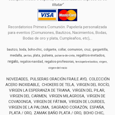
titutar"
Recordatorios Primera Comunión. Papelería personalizada
para eventos (Comuniones, Bautizos, Nacimientos, Bodas,
Bodas de oro y plata, Cumpleaños, etc),...
comunion
bautizo
boda
boho-chic
colgante
collar
cruz
gargantilla
medalla
pulsera
regalitos-invitados
plata
perlas
pulsera-de-cinta
regalo
regalos-profesoras
regalos-navidad
terciopelo-elastico
virgen
virgen-del-rocio
NOVEDADES
PULSERAS ORACIÓN FRAILE AYD
COLECCIÓN
ACERO INOXIDABLE
CHOKERS DE TELA
VIRGEN DEL ROCÍO
VIRGEN LA ESPERANZA DE TRIANA
VIRGEN DEL PILAR
VIRGEN DEL CARMEN
VIRGEN MILAGROSA
VIRGEN DE
COVADONGA
VIRGEN DE FÁTIMA
VIRGEN DE LOURDES
VIRGEN DE LA PALOMA
SAGRADO CORAZÓN
ESPAÑA
PLATA / ORO
ZAMAK BAÑO PLATA / ORO
BOHO CHIC