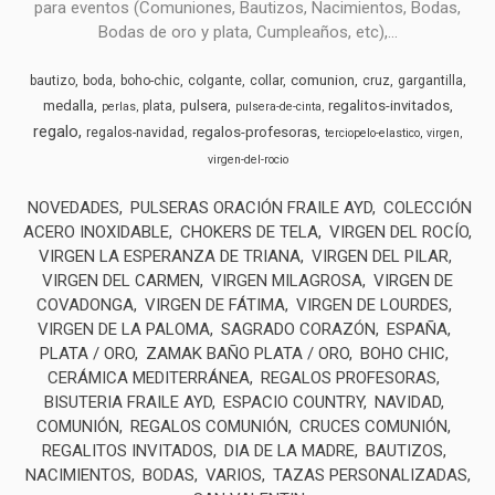
para eventos (Comuniones, Bautizos, Nacimientos, Bodas,
Bodas de oro y plata, Cumpleaños, etc),...
comunion
bautizo
boda
boho-chic
colgante
collar
cruz
gargantilla
medalla
pulsera
regalitos-invitados
plata
perlas
pulsera-de-cinta
regalo
regalos-profesoras
regalos-navidad
terciopelo-elastico
virgen
virgen-del-rocio
NOVEDADES
PULSERAS ORACIÓN FRAILE AYD
COLECCIÓN
ACERO INOXIDABLE
CHOKERS DE TELA
VIRGEN DEL ROCÍO
VIRGEN LA ESPERANZA DE TRIANA
VIRGEN DEL PILAR
VIRGEN DEL CARMEN
VIRGEN MILAGROSA
VIRGEN DE
COVADONGA
VIRGEN DE FÁTIMA
VIRGEN DE LOURDES
VIRGEN DE LA PALOMA
SAGRADO CORAZÓN
ESPAÑA
PLATA / ORO
ZAMAK BAÑO PLATA / ORO
BOHO CHIC
CERÁMICA MEDITERRÁNEA
REGALOS PROFESORAS
BISUTERIA FRAILE AYD
ESPACIO COUNTRY
NAVIDAD
COMUNIÓN
REGALOS COMUNIÓN
CRUCES COMUNIÓN
REGALITOS INVITADOS
DIA DE LA MADRE
BAUTIZOS
NACIMIENTOS
BODAS
VARIOS
TAZAS PERSONALIZADAS