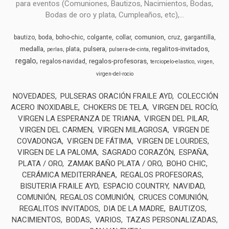
para eventos (Comuniones, Bautizos, Nacimientos, Bodas,
Bodas de oro y plata, Cumpleaños, etc),...
comunion
bautizo
boda
boho-chic
colgante
collar
cruz
gargantilla
medalla
pulsera
regalitos-invitados
plata
perlas
pulsera-de-cinta
regalo
regalos-profesoras
regalos-navidad
terciopelo-elastico
virgen
virgen-del-rocio
NOVEDADES
PULSERAS ORACIÓN FRAILE AYD
COLECCIÓN
ACERO INOXIDABLE
CHOKERS DE TELA
VIRGEN DEL ROCÍO
VIRGEN LA ESPERANZA DE TRIANA
VIRGEN DEL PILAR
VIRGEN DEL CARMEN
VIRGEN MILAGROSA
VIRGEN DE
COVADONGA
VIRGEN DE FÁTIMA
VIRGEN DE LOURDES
VIRGEN DE LA PALOMA
SAGRADO CORAZÓN
ESPAÑA
PLATA / ORO
ZAMAK BAÑO PLATA / ORO
BOHO CHIC
CERÁMICA MEDITERRÁNEA
REGALOS PROFESORAS
BISUTERIA FRAILE AYD
ESPACIO COUNTRY
NAVIDAD
COMUNIÓN
REGALOS COMUNIÓN
CRUCES COMUNIÓN
REGALITOS INVITADOS
DIA DE LA MADRE
BAUTIZOS
NACIMIENTOS
BODAS
VARIOS
TAZAS PERSONALIZADAS