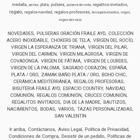
medalla
pulsera
regalitos-invitados
plata
perlas
pulsera-de-cinta
regalo
regalos-profesoras
regalos-navidad
terciopelo-elastico
virgen
virgen-del-rocio
NOVEDADES
PULSERAS ORACIÓN FRAILE AYD
COLECCIÓN
ACERO INOXIDABLE
CHOKERS DE TELA
VIRGEN DEL ROCÍO
VIRGEN LA ESPERANZA DE TRIANA
VIRGEN DEL PILAR
VIRGEN DEL CARMEN
VIRGEN MILAGROSA
VIRGEN DE
COVADONGA
VIRGEN DE FÁTIMA
VIRGEN DE LOURDES
VIRGEN DE LA PALOMA
SAGRADO CORAZÓN
ESPAÑA
PLATA / ORO
ZAMAK BAÑO PLATA / ORO
BOHO CHIC
CERÁMICA MEDITERRÁNEA
REGALOS PROFESORAS
BISUTERIA FRAILE AYD
ESPACIO COUNTRY
NAVIDAD
COMUNIÓN
REGALOS COMUNIÓN
CRUCES COMUNIÓN
REGALITOS INVITADOS
DIA DE LA MADRE
BAUTIZOS
NACIMIENTOS
BODAS
VARIOS
TAZAS PERSONALIZADAS
SAN VALENTIN
Ir arriba
Contáctanos
Aviso Legal
Política de Privacidad
Condiciones de Compra
Desistir de un pedido
Políticas de