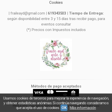
Cookies
| fraileayd@gmail.com |
619343503
|
Tiempo de Entrega:
según disponibilidad entre 3 y 15 días tras recibir pago, para
eventos consultar
(*) Precios con Impuestos incluidos
Métodos de pago aceptados
Usamos cookies de terceros para mejorar la experiencia de navegación,
y obtener estadísticas anónimas. Si continúa navegando consideramos
FRAILE AYD
- Copyright © 2026 [11053] - Con la tecnología de Palbin.com
que acepta el uso de cookies.
OK
Más información