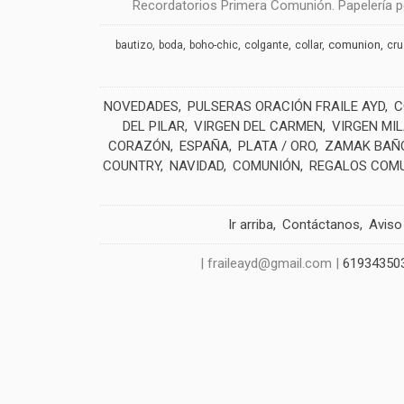
Recordatorios Primera Comunión. Papelería pe
comunion
bautizo
boda
boho-chic
colgante
collar
cr
NOVEDADES
PULSERAS ORACIÓN FRAILE AYD
C
DEL PILAR
VIRGEN DEL CARMEN
VIRGEN MI
CORAZÓN
ESPAÑA
PLATA / ORO
ZAMAK BAÑO
COUNTRY
NAVIDAD
COMUNIÓN
REGALOS COM
Ir arriba
Contáctanos
Aviso
| fraileayd@gmail.com |
61934350