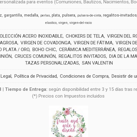
rsonalizada para eventos (Comuniones, Bautizos, Nacimientos, Boda
medalla
pulsera
regalitos-invitados
uz
gargantilla
plata
perlas
pulsera-de-cinta
elastico
virgen
virgen-del-rocio
OLECCIÓN ACERO INOXIDABLE
CHOKERS DE TELA
VIRGEN DEL R
LAGROSA
VIRGEN DE COVADONGA
VIRGEN DE FÁTIMA
VIRGEN D
 PLATA / ORO
BOHO CHIC
CERÁMICA MEDITERRÁNEA
REGALOS
UNIÓN
CRUCES COMUNIÓN
REGALITOS INVITADOS
DIA DE LA M
TAZAS PERSONALIZADAS
SAN VALENTIN
 Legal
Política de Privacidad
Condiciones de Compra
Desistir de 
3
|
Tiempo de Entrega:
según disponibilidad entre 3 y 15 días tras 
(*) Precios con Impuestos incluidos