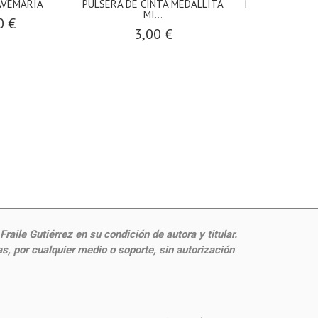
AVEMARÍA
PULSERA DE CINTA MEDALLITA
Pulseras medall
MI...
Comunió
0 €
3,00 €
3,00
aile Gutiérrez en su condición de autora y titular.
, por cualquier medio o soporte, sin autorización