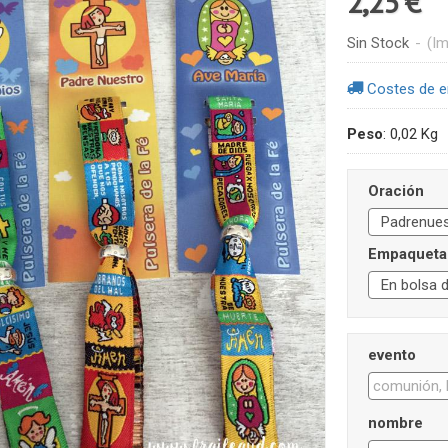
2,25 €
Sin Stock
-
(Im
Costes de e
Peso
:
0,02 Kg
Oración
Empaqueta
evento
nombre