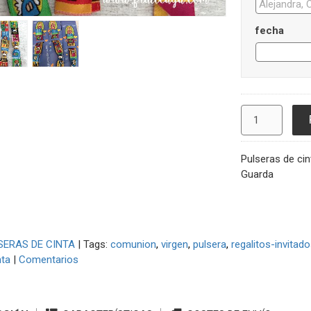
fecha
Pulseras de cin
Guarda
SERAS DE CINTA
|
Tags:
comunion
virgen
pulsera
regalitos-invitad
nta
|
Comentarios