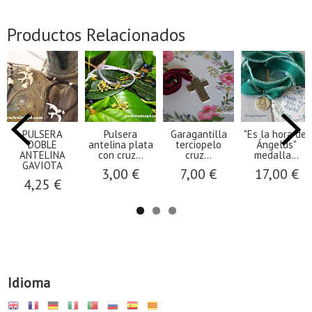
Productos Relacionados
PULSERA
Pulsera
Garagantilla
"Es la hora del
DOBLE
antelina plata
terciopelo
Ángelus"
ANTELINA
con cruz...
cruz...
medalla...
GAVIOTA
3,00 €
7,00 €
17,00 €
4,25 €
Idioma