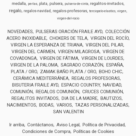
medalla
pulsera
regalitos-invitados
plata
perlas
pulsera-de-cinta
regalo
regalos-profesoras
regalos-navidad
terciopelo-elastico
virgen
virgen-del-rocio
NOVEDADES
PULSERAS ORACIÓN FRAILE AYD
COLECCIÓN
ACERO INOXIDABLE
CHOKERS DE TELA
VIRGEN DEL ROCÍO
VIRGEN LA ESPERANZA DE TRIANA
VIRGEN DEL PILAR
VIRGEN DEL CARMEN
VIRGEN MILAGROSA
VIRGEN DE
COVADONGA
VIRGEN DE FÁTIMA
VIRGEN DE LOURDES
VIRGEN DE LA PALOMA
SAGRADO CORAZÓN
ESPAÑA
PLATA / ORO
ZAMAK BAÑO PLATA / ORO
BOHO CHIC
CERÁMICA MEDITERRÁNEA
REGALOS PROFESORAS
BISUTERIA FRAILE AYD
ESPACIO COUNTRY
NAVIDAD
COMUNIÓN
REGALOS COMUNIÓN
CRUCES COMUNIÓN
REGALITOS INVITADOS
DIA DE LA MADRE
BAUTIZOS
NACIMIENTOS
BODAS
VARIOS
TAZAS PERSONALIZADAS
SAN VALENTIN
Ir arriba
Contáctanos
Aviso Legal
Política de Privacidad
Condiciones de Compra
Políticas de Cookies