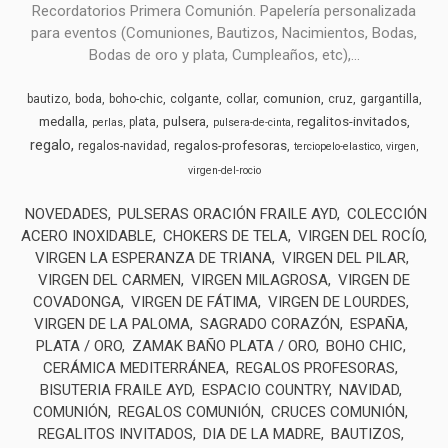
Recordatorios Primera Comunión. Papelería personalizada
para eventos (Comuniones, Bautizos, Nacimientos, Bodas,
Bodas de oro y plata, Cumpleaños, etc),...
comunion
bautizo
boda
boho-chic
colgante
collar
cruz
gargantilla
medalla
pulsera
regalitos-invitados
plata
perlas
pulsera-de-cinta
regalo
regalos-profesoras
regalos-navidad
terciopelo-elastico
virgen
virgen-del-rocio
NOVEDADES
PULSERAS ORACIÓN FRAILE AYD
COLECCIÓN
ACERO INOXIDABLE
CHOKERS DE TELA
VIRGEN DEL ROCÍO
VIRGEN LA ESPERANZA DE TRIANA
VIRGEN DEL PILAR
VIRGEN DEL CARMEN
VIRGEN MILAGROSA
VIRGEN DE
COVADONGA
VIRGEN DE FÁTIMA
VIRGEN DE LOURDES
VIRGEN DE LA PALOMA
SAGRADO CORAZÓN
ESPAÑA
PLATA / ORO
ZAMAK BAÑO PLATA / ORO
BOHO CHIC
CERÁMICA MEDITERRÁNEA
REGALOS PROFESORAS
BISUTERIA FRAILE AYD
ESPACIO COUNTRY
NAVIDAD
COMUNIÓN
REGALOS COMUNIÓN
CRUCES COMUNIÓN
REGALITOS INVITADOS
DIA DE LA MADRE
BAUTIZOS