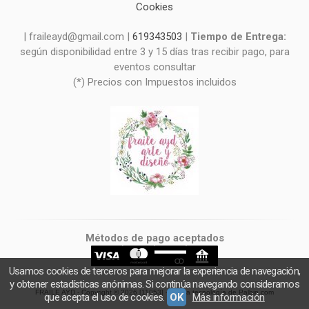
Cookies
| fraileayd@gmail.com |
619343503
|
Tiempo de Entrega:
según disponibilidad entre 3 y 15 días tras recibir pago, para
eventos consultar
(*) Precios con Impuestos incluidos
Métodos de pago aceptados
Usamos cookies de terceros para mejorar la experiencia de navegación,
y obtener estadísticas anónimas. Si continúa navegando consideramos
FRAILE AYD
- Copyright © 2026 [11053] - Con la tecnología de Palbin.com
que acepta el uso de cookies.
OK
Más información