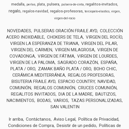
medalla
pulsera
regalitos-invitados
plata
perlas
pulsera-de-cinta
regalo
regalos-profesoras
regalos-navidad
terciopelo-elastico
virgen
virgen-del-rocio
NOVEDADES
PULSERAS ORACIÓN FRAILE AYD
COLECCIÓN
ACERO INOXIDABLE
CHOKERS DE TELA
VIRGEN DEL ROCÍO
VIRGEN LA ESPERANZA DE TRIANA
VIRGEN DEL PILAR
VIRGEN DEL CARMEN
VIRGEN MILAGROSA
VIRGEN DE
COVADONGA
VIRGEN DE FÁTIMA
VIRGEN DE LOURDES
VIRGEN DE LA PALOMA
SAGRADO CORAZÓN
ESPAÑA
PLATA / ORO
ZAMAK BAÑO PLATA / ORO
BOHO CHIC
CERÁMICA MEDITERRÁNEA
REGALOS PROFESORAS
BISUTERIA FRAILE AYD
ESPACIO COUNTRY
NAVIDAD
COMUNIÓN
REGALOS COMUNIÓN
CRUCES COMUNIÓN
REGALITOS INVITADOS
DIA DE LA MADRE
BAUTIZOS
NACIMIENTOS
BODAS
VARIOS
TAZAS PERSONALIZADAS
SAN VALENTIN
Ir arriba
Contáctanos
Aviso Legal
Política de Privacidad
Condiciones de Compra
Desistir de un pedido
Políticas de