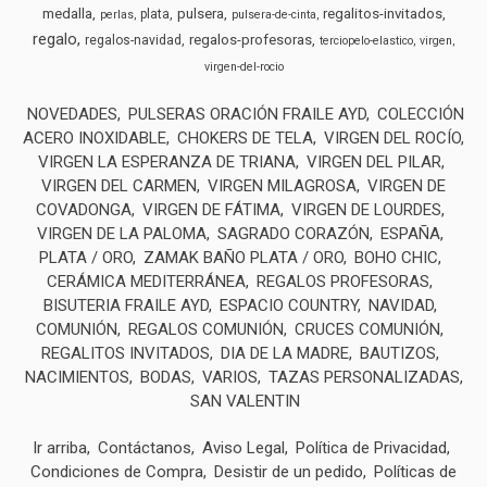
medalla
pulsera
regalitos-invitados
plata
perlas
pulsera-de-cinta
regalo
regalos-profesoras
regalos-navidad
terciopelo-elastico
virgen
virgen-del-rocio
NOVEDADES
PULSERAS ORACIÓN FRAILE AYD
COLECCIÓN
ACERO INOXIDABLE
CHOKERS DE TELA
VIRGEN DEL ROCÍO
VIRGEN LA ESPERANZA DE TRIANA
VIRGEN DEL PILAR
VIRGEN DEL CARMEN
VIRGEN MILAGROSA
VIRGEN DE
COVADONGA
VIRGEN DE FÁTIMA
VIRGEN DE LOURDES
VIRGEN DE LA PALOMA
SAGRADO CORAZÓN
ESPAÑA
PLATA / ORO
ZAMAK BAÑO PLATA / ORO
BOHO CHIC
CERÁMICA MEDITERRÁNEA
REGALOS PROFESORAS
BISUTERIA FRAILE AYD
ESPACIO COUNTRY
NAVIDAD
COMUNIÓN
REGALOS COMUNIÓN
CRUCES COMUNIÓN
REGALITOS INVITADOS
DIA DE LA MADRE
BAUTIZOS
NACIMIENTOS
BODAS
VARIOS
TAZAS PERSONALIZADAS
SAN VALENTIN
Ir arriba
Contáctanos
Aviso Legal
Política de Privacidad
Condiciones de Compra
Desistir de un pedido
Políticas de