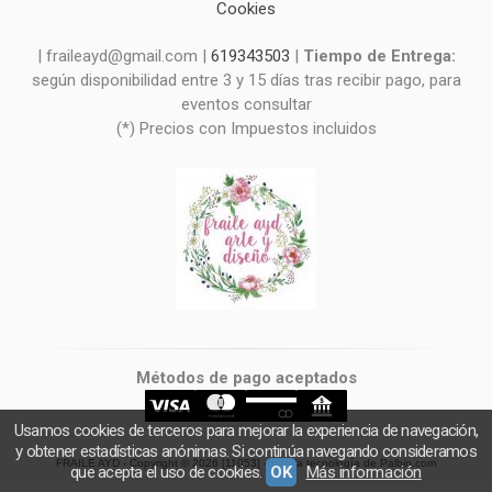
Cookies
| fraileayd@gmail.com |
619343503
|
Tiempo de Entrega:
según disponibilidad entre 3 y 15 días tras recibir pago, para
eventos consultar
(*) Precios con Impuestos incluidos
Métodos de pago aceptados
Usamos cookies de terceros para mejorar la experiencia de navegación,
y obtener estadísticas anónimas. Si continúa navegando consideramos
FRAILE AYD
- Copyright © 2026 [11053] - Con la tecnología de Palbin.com
que acepta el uso de cookies.
OK
Más información