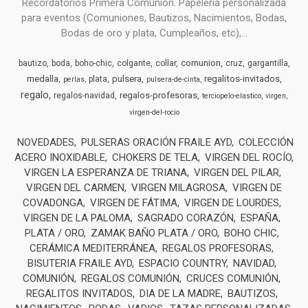
Recordatorios Primera Comunión. Papelería personalizada
para eventos (Comuniones, Bautizos, Nacimientos, Bodas,
Bodas de oro y plata, Cumpleaños, etc),...
comunion
bautizo
boda
boho-chic
colgante
collar
cruz
gargantilla
medalla
pulsera
regalitos-invitados
plata
perlas
pulsera-de-cinta
regalo
regalos-profesoras
regalos-navidad
terciopelo-elastico
virgen
virgen-del-rocio
NOVEDADES
PULSERAS ORACIÓN FRAILE AYD
COLECCIÓN
ACERO INOXIDABLE
CHOKERS DE TELA
VIRGEN DEL ROCÍO
VIRGEN LA ESPERANZA DE TRIANA
VIRGEN DEL PILAR
VIRGEN DEL CARMEN
VIRGEN MILAGROSA
VIRGEN DE
COVADONGA
VIRGEN DE FÁTIMA
VIRGEN DE LOURDES
VIRGEN DE LA PALOMA
SAGRADO CORAZÓN
ESPAÑA
PLATA / ORO
ZAMAK BAÑO PLATA / ORO
BOHO CHIC
CERÁMICA MEDITERRÁNEA
REGALOS PROFESORAS
BISUTERIA FRAILE AYD
ESPACIO COUNTRY
NAVIDAD
COMUNIÓN
REGALOS COMUNIÓN
CRUCES COMUNIÓN
REGALITOS INVITADOS
DIA DE LA MADRE
BAUTIZOS