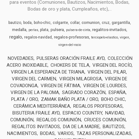
para eventos (Comuniones, Bautizos, Nacimientos, Bodas,
Bodas de oro y plata, Cumpleaños, etc),...
comunion
bautizo
boda
boho-chic
colgante
collar
cruz
gargantilla
medalla
pulsera
regalitos-invitados
plata
perlas
pulsera-de-cinta
regalo
regalos-profesoras
regalos-navidad
terciopelo-elastico
virgen
virgen-del-rocio
NOVEDADES
PULSERAS ORACIÓN FRAILE AYD
COLECCIÓN
ACERO INOXIDABLE
CHOKERS DE TELA
VIRGEN DEL ROCÍO
VIRGEN LA ESPERANZA DE TRIANA
VIRGEN DEL PILAR
VIRGEN DEL CARMEN
VIRGEN MILAGROSA
VIRGEN DE
COVADONGA
VIRGEN DE FÁTIMA
VIRGEN DE LOURDES
VIRGEN DE LA PALOMA
SAGRADO CORAZÓN
ESPAÑA
PLATA / ORO
ZAMAK BAÑO PLATA / ORO
BOHO CHIC
CERÁMICA MEDITERRÁNEA
REGALOS PROFESORAS
BISUTERIA FRAILE AYD
ESPACIO COUNTRY
NAVIDAD
COMUNIÓN
REGALOS COMUNIÓN
CRUCES COMUNIÓN
REGALITOS INVITADOS
DIA DE LA MADRE
BAUTIZOS
NACIMIENTOS
BODAS
VARIOS
TAZAS PERSONALIZADAS