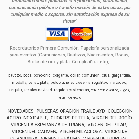
terminantemente prohibida la reproducción, distribución,
comunicación pública o transformación de estas obras, por
cualquier medio o soporte, sin autorización expresa de su
titutar"
Recordatorios Primera Comunión. Papelería personalizada
para eventos (Comuniones, Bautizos, Nacimientos, Bodas,
Bodas de oro y plata, Cumpleaños, etc),...
comunion
bautizo
boda
boho-chic
colgante
collar
cruz
gargantilla
medalla
pulsera
regalitos-invitados
plata
perlas
pulsera-de-cinta
regalo
regalos-profesoras
regalos-navidad
terciopelo-elastico
virgen
virgen-del-rocio
NOVEDADES
PULSERAS ORACIÓN FRAILE AYD
COLECCIÓN
ACERO INOXIDABLE
CHOKERS DE TELA
VIRGEN DEL ROCÍO
VIRGEN LA ESPERANZA DE TRIANA
VIRGEN DEL PILAR
VIRGEN DEL CARMEN
VIRGEN MILAGROSA
VIRGEN DE
COVADONGA
VIRGEN DE FÁTIMA
VIRGEN DE LOURDES