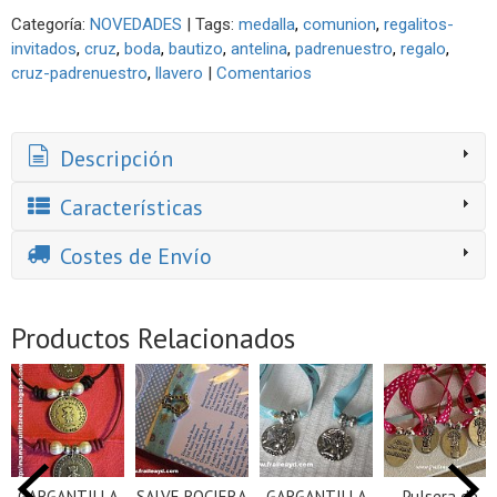
Categoría:
NOVEDADES
|
Tags:
medalla
comunion
regalitos-
invitados
cruz
boda
bautizo
antelina
padrenuestro
regalo
cruz-padrenuestro
llavero
|
Comentarios
Descripción
Características
Costes de Envío
Productos Relacionados
GARGANTILLA
SALVE ROCIERA
GARGANTILLA
Pulsera de