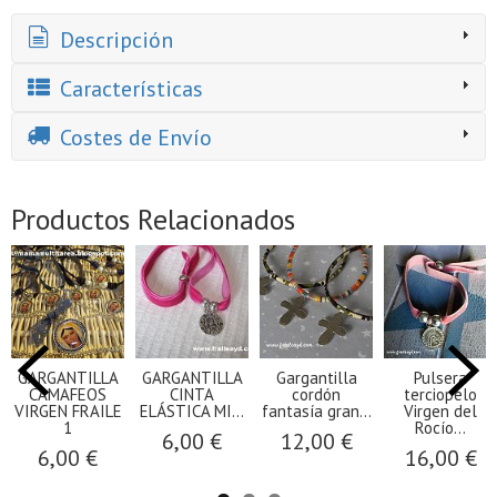
Descripción
Características
Costes de Envío
Productos Relacionados
GARGANTILLA
GARGANTILLA
Gargantilla
Pulsera
CAMAFEOS
CINTA
cordón
terciopelo
VIRGEN FRAILE
ELÁSTICA MI...
fantasía gran...
Virgen del
1
Rocío...
6,00 €
12,00 €
6,00 €
16,00 €