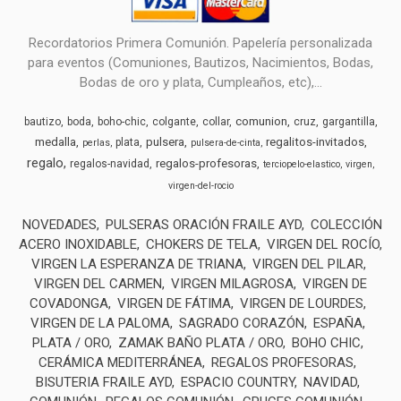
Recordatorios Primera Comunión. Papelería personalizada
para eventos (Comuniones, Bautizos, Nacimientos, Bodas,
Bodas de oro y plata, Cumpleaños, etc),...
comunion
bautizo
boda
boho-chic
colgante
collar
cruz
gargantilla
medalla
pulsera
regalitos-invitados
plata
perlas
pulsera-de-cinta
regalo
regalos-profesoras
regalos-navidad
terciopelo-elastico
virgen
virgen-del-rocio
NOVEDADES
PULSERAS ORACIÓN FRAILE AYD
COLECCIÓN
ACERO INOXIDABLE
CHOKERS DE TELA
VIRGEN DEL ROCÍO
VIRGEN LA ESPERANZA DE TRIANA
VIRGEN DEL PILAR
VIRGEN DEL CARMEN
VIRGEN MILAGROSA
VIRGEN DE
COVADONGA
VIRGEN DE FÁTIMA
VIRGEN DE LOURDES
VIRGEN DE LA PALOMA
SAGRADO CORAZÓN
ESPAÑA
PLATA / ORO
ZAMAK BAÑO PLATA / ORO
BOHO CHIC
CERÁMICA MEDITERRÁNEA
REGALOS PROFESORAS
BISUTERIA FRAILE AYD
ESPACIO COUNTRY
NAVIDAD