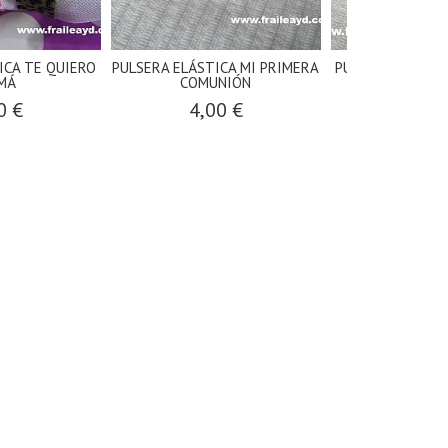
ICA TE QUIERO
PULSERA ELÁSTICA MI PRIMERA
PULSERA ELÁSTIC
MÁ
COMUNIÓN
CUIDAM
0 €
4,00 €
4,00