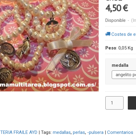
4,50 €
Disponible
-
(I
Costes de e
Peso
:
0,05 Kg
medalla
UTERIA FRAILE AYD
|
Tags:
medallas
perlas
-pulsera
|
Comentarios