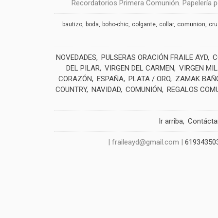
Recordatorios Primera Comunión. Papelería pe
comunion
bautizo
boda
boho-chic
colgante
collar
cr
NOVEDADES
PULSERAS ORACIÓN FRAILE AYD
C
DEL PILAR
VIRGEN DEL CARMEN
VIRGEN MI
CORAZÓN
ESPAÑA
PLATA / ORO
ZAMAK BAÑO
COUNTRY
NAVIDAD
COMUNIÓN
REGALOS COM
Ir arriba
Contáct
| fraileayd@gmail.com |
61934350