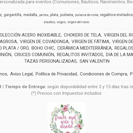
rsonalizada para eventos (Comuniones, Bautizos, Nacimientos, Boda
medalla
pulsera
regalitos-invitados
uz
gargantilla
plata
perlas
pulsera-de-cinta
elastico
virgen
virgen-del-rocio
OLECCIÓN ACERO INOXIDABLE
CHOKERS DE TELA
VIRGEN DEL R
LAGROSA
VIRGEN DE COVADONGA
VIRGEN DE FÁTIMA
VIRGEN D
 PLATA / ORO
BOHO CHIC
CERÁMICA MEDITERRÁNEA
REGALOS
UNIÓN
CRUCES COMUNIÓN
REGALITOS INVITADOS
DIA DE LA M
TAZAS PERSONALIZADAS
SAN VALENTIN
anos
Aviso Legal
Política de Privacidad
Condiciones de Compra
P
3
|
Tiempo de Entrega:
según disponibilidad entre 3 y 15 días tras 
(*) Precios con Impuestos incluidos