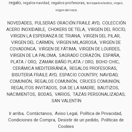
regalo
regalos-profesoras
regalos-navidad
terciopelo-elastico
virgen
virgen-del-rocio
NOVEDADES
PULSERAS ORACIÓN FRAILE AYD
COLECCIÓN
ACERO INOXIDABLE
CHOKERS DE TELA
VIRGEN DEL ROCÍO
VIRGEN LA ESPERANZA DE TRIANA
VIRGEN DEL PILAR
VIRGEN DEL CARMEN
VIRGEN MILAGROSA
VIRGEN DE
COVADONGA
VIRGEN DE FÁTIMA
VIRGEN DE LOURDES
VIRGEN DE LA PALOMA
SAGRADO CORAZÓN
ESPAÑA
PLATA / ORO
ZAMAK BAÑO PLATA / ORO
BOHO CHIC
CERÁMICA MEDITERRÁNEA
REGALOS PROFESORAS
BISUTERIA FRAILE AYD
ESPACIO COUNTRY
NAVIDAD
COMUNIÓN
REGALOS COMUNIÓN
CRUCES COMUNIÓN
REGALITOS INVITADOS
DIA DE LA MADRE
BAUTIZOS
NACIMIENTOS
BODAS
VARIOS
TAZAS PERSONALIZADAS
SAN VALENTIN
Ir arriba
Contáctanos
Aviso Legal
Política de Privacidad
Condiciones de Compra
Desistir de un pedido
Políticas de
Cookies