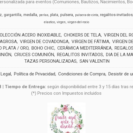
rsonalizada para eventos (Comuniones, Bautizos, Nacimientos, Boda
medalla
pulsera
regalitos-invitados
uz
gargantilla
plata
perlas
pulsera-de-cinta
elastico
virgen
virgen-del-rocio
OLECCIÓN ACERO INOXIDABLE
CHOKERS DE TELA
VIRGEN DEL R
LAGROSA
VIRGEN DE COVADONGA
VIRGEN DE FÁTIMA
VIRGEN D
 PLATA / ORO
BOHO CHIC
CERÁMICA MEDITERRÁNEA
REGALOS
UNIÓN
CRUCES COMUNIÓN
REGALITOS INVITADOS
DIA DE LA M
TAZAS PERSONALIZADAS
SAN VALENTIN
 Legal
Política de Privacidad
Condiciones de Compra
Desistir de 
3
|
Tiempo de Entrega:
según disponibilidad entre 3 y 15 días tras 
(*) Precios con Impuestos incluidos