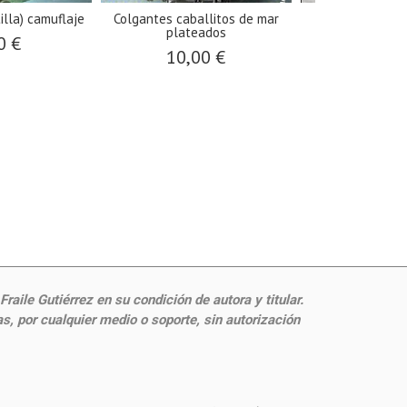
illa) camuflaje
Colgantes caballitos de mar
Llavero Virge
plateados
0 €
4,00
10,00 €
aile Gutiérrez en su condición de autora y titular.
, por cualquier medio o soporte, sin autorización