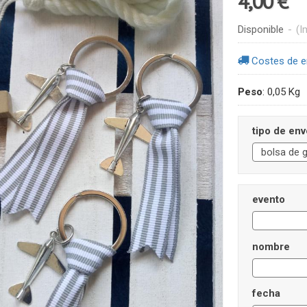
4,00 €
Disponible
-
(I
Costes de e
Peso
:
0,05 Kg
tipo de env
evento
nombre
fecha