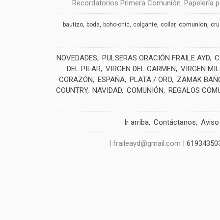
Recordatorios Primera Comunión. Papelería pe
comunion
bautizo
boda
boho-chic
colgante
collar
cr
NOVEDADES
PULSERAS ORACIÓN FRAILE AYD
C
DEL PILAR
VIRGEN DEL CARMEN
VIRGEN MI
CORAZÓN
ESPAÑA
PLATA / ORO
ZAMAK BAÑO
COUNTRY
NAVIDAD
COMUNIÓN
REGALOS COM
Ir arriba
Contáctanos
Aviso
| fraileayd@gmail.com |
61934350